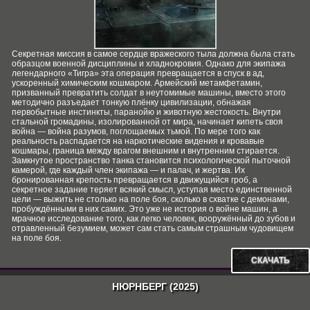
Секретная миссия в самое сердце вражеского тыла должна была стать
образцом военной дисциплины и хладнокровия. Однако для экипажа
легендарного «Тигра» эта операция превращается в спуск в ад,
ускоренный химическим кошмаром. Армейский метамфетамин,
призванный превратить солдат в неутомимые машины, вместо этого
методично разъедает тонкую плёнку цивилизации, обнажая
первобытные инстинкты, паранойю и животную жестокость. Внутри
стальной громадины, изолированной от мира, начинает кипеть своя
война — война разумов, поглощаемых тьмой. По мере того как
реальность распадается на наркотические видения и кровавые
кошмары, граница между врагом внешним и внутренним стирается.
Замкнутое пространство танка становится психологической пыточной
камерой, где каждый член экипажа — и палач, и жертва. Их
бронированная крепость превращается в движущийся гроб, а
секретное задание теряет всякий смысл, уступая место единственной
цели — выжить не столько на поле боя, сколько в схватке с демонами,
пробуждёнными в них самих. Это уже не история о войне машин, а
мрачное исследование того, как легко человек, вооружённый до зубов и
отравленный безумием, может сам стать самым страшным чудовищем
на поле боя.
СКАЧАТЬ
НЮРНБЕРГ (2025)