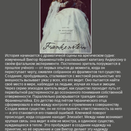
История начинается с драматичной сцены на арктическом судне:
измученный Виктор Франкенштейн рассказывает капитану Андерсону о
своём фатальном эксперименте. Постепенно зритель погружается в
прошлое учёного — от первых опытов до момента, когда он
переступает черту, оживляя собранное из фрагментов тел существо.
Создание, пробудившись, сталкивается с жестокой реальностью: его
внешность вызывает ужас у всех, кто его видит. Оно пытается найти
своё место в мире, наблюдая за людьми, изучая их язык и эмоции.
Через серию эпизодов зритель видит, как существо проходит путь от
первобытной растерянности до осознанного понимания собственной
отверженности. Параллельно раскрывается трагедия самого
Франкенштейна. Его детство под гнётом тиранического отца
сформировало в нём жажду контроля и стремление к совершенству.
Создав живое существо, он не готов принять ответственность за него
— и это становится его главной ошибкой. Ключевой поворот
происходит, когда создание находит Элизабет. Между ними возникает
хрупкая связь: она видит в нём не монстра, а одинокое существо,
нуждающееся в тепле. Это пробуждает в создании надежду на
принятие, но её окружение и сам Виктор делают эту надежду