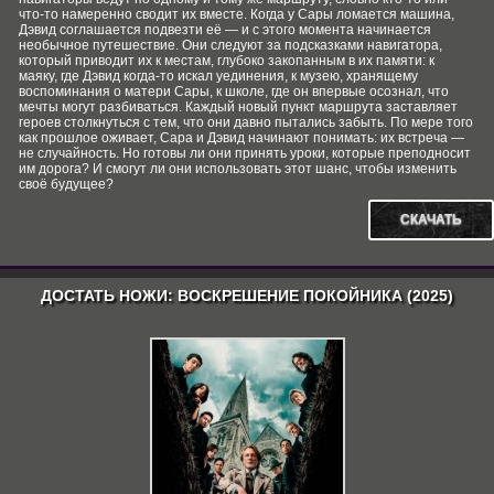
что‑то намеренно сводит их вместе. Когда у Сары ломается машина,
Дэвид соглашается подвезти её — и с этого момента начинается
необычное путешествие. Они следуют за подсказками навигатора,
который приводит их к местам, глубоко закопанным в их памяти: к
маяку, где Дэвид когда‑то искал уединения, к музею, хранящему
воспоминания о матери Сары, к школе, где он впервые осознал, что
мечты могут разбиваться. Каждый новый пункт маршрута заставляет
героев столкнуться с тем, что они давно пытались забыть. По мере того
как прошлое оживает, Сара и Дэвид начинают понимать: их встреча —
не случайность. Но готовы ли они принять уроки, которые преподносит
им дорога? И смогут ли они использовать этот шанс, чтобы изменить
своё будущее?
СКАЧАТЬ
ДОСТАТЬ НОЖИ: ВОСКРЕШЕНИЕ ПОКОЙНИКА (2025)