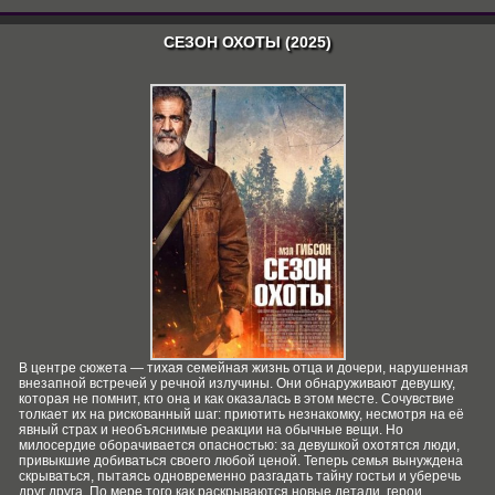
СЕЗОН ОХОТЫ (2025)
В центре сюжета — тихая семейная жизнь отца и дочери, нарушенная
внезапной встречей у речной излучины. Они обнаруживают девушку,
которая не помнит, кто она и как оказалась в этом месте. Сочувствие
толкает их на рискованный шаг: приютить незнакомку, несмотря на её
явный страх и необъяснимые реакции на обычные вещи. Но
милосердие оборачивается опасностью: за девушкой охотятся люди,
привыкшие добиваться своего любой ценой. Теперь семья вынуждена
скрываться, пытаясь одновременно разгадать тайну гостьи и уберечь
друг друга. По мере того как раскрываются новые детали, герои