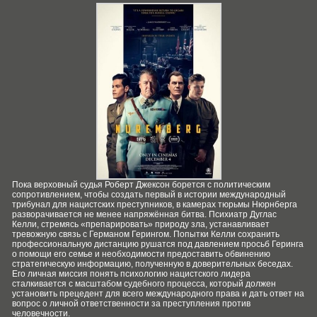
Пока верховный судья Роберт Джексон борется с политическим
сопротивлением, чтобы создать первый в истории международный
трибунал для нацистских преступников, в камерах тюрьмы Нюрнберга
разворачивается не менее напряжённая битва. Психиатр Дуглас
Келли, стремясь «препарировать» природу зла, устанавливает
тревожную связь с Германом Герингом. Попытки Келли сохранить
профессиональную дистанцию рушатся под давлением просьб Геринга
о помощи его семье и необходимости предоставить обвинению
стратегическую информацию, полученную в доверительных беседах.
Его личная миссия понять психологию нацистского лидера
сталкивается с масштабом судебного процесса, который должен
установить прецедент для всего международного права и дать ответ на
вопрос о личной ответственности за преступления против
человечности.