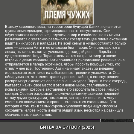
В эпоху каменного века, на территории будущей Дании, появляется
группа земледельцев, стремящихся начать новую жизнь. Они
обустраивают поселение, надеясь на мир и изобилие, но их мечты
разбиваются о жестокую реальность: соседствующее племя охотников
видит в них угрозу и нападает. Из всей семьи в живых остаются только
двое — девушка Аати и её младший брат Таран. Они скрываются в
лесах, пытаясь выжить в условиях, где каждый день — борьба за
существование. Когда Таран оказывается на грани смерти после
встречи с диким кабаном, Аати принимает рискованное решение: она
отправляется в лагерь охотников, чтобы просить помощи у тех, кто
отнял у неё всё. Постепенно Аати начинает видеть за внешней
жестокостью охотников их собственные тревоги и уязвимости. Она
обнаруживает, что племя хранит древние тайны, а его внутренние
распри могут оказаться опаснее внешних угроз. Таран, в свою очередь,
пытается найти своё место в этом новом мире, сталкиваясь с
испытаниями, которые заставляют его взрослеть быстрее, чем он
ожидал. Сериал раскрывает сложную динамику взаимоотношений
между двумя культурами, показывая, как страх и ненависть могут
сменяться пониманием, а враги — становиться союзниками. Это
история о том, как в самых суровых условиях люди ищут способы
сохранить человечность и найти общий язык, несмотря на разницу в
обычаях и взглядах на мир.
СКАЧАТЬ
БИТВА ЗА БИТВОЙ (2025)