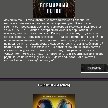
Земля на грани исчезновения: катастрофическое наводнение
накрывает планету, оставляя лишь островки суши. В высотном
комплексе, превратившемся в остров посреди бушующих вод, борется
за жизнь Ан‑На — учёная, потерявшая мужа и теперь отчаянно
пытающаяся спасти своего сына. По мере того как вода поднимается
этаж за этажом, герои сталкиваются не только с природной стихией, но
и с мрачными тайнами: правительства знали о грядущем катаклизме,
но предпочли не предупреждать человечество, а готовить собственный
план выживания — в космосе и в цифровом мире. Ан‑На оказывается
ключевой фигурой этого замысла. Ей предстоит решить: принять
«спасение», которое стирает человечность, или бросить вызов системе
ради шанса на настоящую жизнь — даже если этот шанс кажется
утопией в мире, поглощённом водой.
СКАЧАТЬ
ГОРНИЧНАЯ (2025)