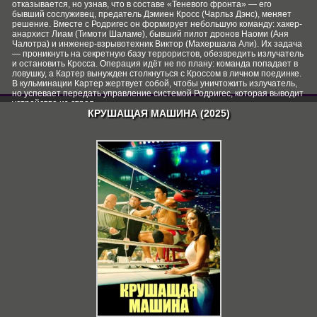
отказывается, но узнав, что в составе «Теневого фронта» — его
бывший сослуживец, предатель Дэмиен Кросс (Чарльз Дэнс), меняет
решение. Вместе с Родригес он формирует небольшую команду: хакер-
анархист Лиам (Тимоти Шаламе), бывший пилот дронов Наоми (Аня
Чалотра) и инженер‑взрывотехник Виктор (Махершала Али). Их задача
— проникнуть на секретную базу террористов, обезвредить излучатель
и остановить Кросса. Операция идёт не по плану: команда попадает в
ловушку, а Картер вынужден столкнуться с Кроссом в личном поединке.
В кульминации Картер жертвует собой, чтобы уничтожить излучатель,
но успевает передать управление системой Родригес, которая выводит
устройство из строя.
КРУШАЩАЯ МАШИНА (2025)
СКАЧАТЬ