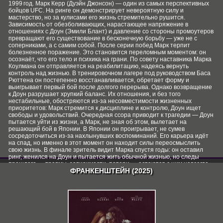
1999 год. Марк Керр (Дуэйн Джонсон) — один из самых перспективных
бойцов UFC. На ринге он демонстрирует невероятную силу и
мастерство, но за кулисами его жизнь стремительно рушится.
Зависимость от обезболивающих, нарастающее напряжение в
отношениях с Доун (Эмили Блант) и давление со стороны промоутеров
превращают его существование в бесконечную борьбу — уже не с
соперниками, а с самим собой. После серии побед Марк терпит
болезненное поражение. Это становится переломным моментом: он
осознаёт, что его тело и психика на грани. По совету наставника Марка
Коулмана он отправляется на реабилитацию, надеясь вернуть
контроль над жизнью. В тренировочном лагере под руководством Баса
Рюттена он постепенно восстанавливается, обретает форму и
выигрывает первый бой после долгого перерыва. Однако возвращение
к Доун разрушает хрупкий баланс. Их отношения, и без того
нестабильные, обостряются из‑за несовместимости жизненных
приоритетов: Марк стремится к дисциплине и контролю, Доун ищет
свободы и удовольствий. Очередная ссора приводит к трагедии — Доун
пытается уйти из жизни, а Марк, не зная об этом, вылетает на
решающий бой в Японии. В Японии он проигрывает, не сумев
сосредоточиться из‑за нахлынувших воспоминаний. Его карьера идёт
на спад, но именно в этот момент он находит силы переосмыслить
свою жизнь. В финале зритель видит Марка спустя годы: он оставил
ринг, женился на Доун и пытается жить обычной жизнью, но следы
прошлого — травмы, зависимости, потери — остаются с ним навсегда.
ФРАНКЕНШТЕЙН (2025)
Фильм показывает, что даже самые сильные бойцы порой проигрывают
не на ринге, а в битве с самими собой.
СКАЧАТЬ