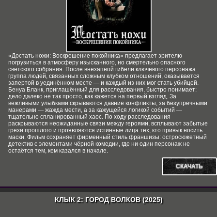
«Достать ножи: Воскрешение покойника» предлагает зрителю
погрузиться в атмосферу изысканного, но смертельно опасного
светского собрания. После внезапной гибели ключевого персонажа
группа людей, связанных сложным клубком отношений, оказывается
запертой в уединённом месте — и каждый из них мог стать убийцей.
Бенуа Бланк, приглашённый для расследования, быстро понимает:
дело далеко не так просто, как кажется на первый взгляд. За
вежливыми улыбками скрываются давние конфликты, за безупречными
манерами — жажда мести, а за кажущейся логикой событий —
тщательно спланированный хаос. По ходу расследования
раскрываются неожиданные связи между героями, всплывают забытые
грехи прошлого и проявляются истинные лица тех, кто привык носить
маски. Фильм сохраняет фирменный стиль франшизы: остросюжетный
детектив с элементами чёрной комедии, где ни один персонаж не
остаётся тем, кем казался в начале.
СКАЧАТЬ
КЛЫК 2: ГОРОД ВОЛКОВ (2025)