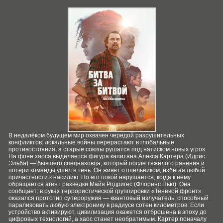
В недалёком будущем мир охвачен чередой разрушительных
конфликтов: локальные войны перерастают в глобальные
противостояния, а старые союзы рушатся под натиском новых угроз.
На фоне хаоса выделяется фигура капитана Алекса Картера (Идрис
Эльба) — бывшего спецназовца, который после тяжёлого ранения и
потери команды ушёл в тень. Он живёт отшельником, избегая любой
причастности к насилию. Но его покой нарушается, когда к нему
обращается агент разведки Майя Родригес (Флоренс Пью). Она
сообщает: в руках террористической группировки «Теневой фронт»
оказался прототип супероружия — квантовый излучатель, способный
парализовать любую электронику в радиусе сотен километров. Если
устройство активируют, цивилизация окажется отброшена в эпоху до
цифровых технологий, а хаос станет необратимым. Картер поначалу