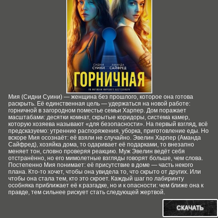
Мия (Сидни Суини) — женщина без прошлого, которое она готова
раскрыть. Её единственная цель — удержаться на новой работе:
горничной в загородном поместье семьи Харпер. Дом поражает
масштабами: десятки комнат, скрытые коридоры, система камер,
которую хозяева называют «для безопасности». На первый взгляд, всё
предсказуемо: утренние распоряжения, уборка, приготовление еды. Но
вскоре Мия осознаёт: её взяли не случайно. Эвелин Харпер (Аманда
Сайфред), хозяйка дома, то одаривает её подарками, то внезапно
меняет тон, словно проверяя реакцию. Муж Эвелин ведёт себя
отстранённо, но его мимолетные взгляды говорят больше, чем слова.
Постепенно Мия понимает: её присутствие в доме — часть некого
плана. Кто‑то хочет, чтобы она увидела то, что скрыто от других. Или
чтобы она стала тем, кто это скроет. Каждый шаг по лабиринту
особняка приближает её к разгадке, но и к опасности: чем ближе она к
правде, тем сильнее рискует стать следующей жертвой.
СКАЧАТЬ