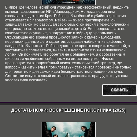
В мире, где человеческий суд упразднён как неэффективный, вердикты
выносит совершенный ИИ «Милосердие». Но когда перед ним
оказывается детектив Крис Рэйвен, обвинённый в убийстве, система
сталкивается с парадоксом. Рэйвен — живое противоречие: он
защищал закон, но разрушал свою семью; он верил в технологический
прогресс, но стал его потенциальной жертвой. Его процесс — это не
классическое слушание, а погружение в гибридную реальность.
Окружающие его экраны проецируют записи с камер наблюдения,
переписки, данные с его гаджетов, создавая лабиринт из цифровых
следов. Чтобы выжить, Рэйвен должен не просто спорить с машиной, а
заставить её сомневаться, выявить в алгоритме изъян человеческой
логики. Он понимает, что борется не с обвинением, а с собственным
цифровым двойником, собранным из его же поступков. Фильм
превращается в напряжённый психотехнологический триллер, где
вопрос «Казнить нельзя помиловать?» становится проверкой не только
для героя, но и для самой идеи беспристрастного машинного суда.
Сможет ли искусственный интеллект распознать правду, которую сам
человек едва осознаёт?
СКАЧАТЬ
ДОСТАТЬ НОЖИ: ВОСКРЕШЕНИЕ ПОКОЙНИКА (2025)