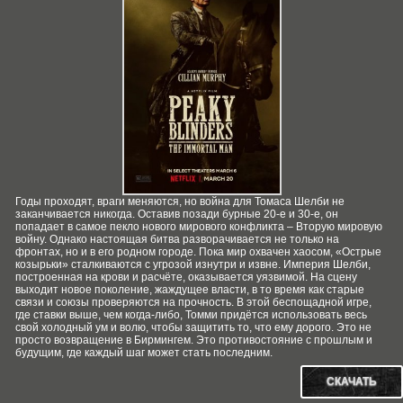
Годы проходят, враги меняются, но война для Томаса Шелби не
заканчивается никогда. Оставив позади бурные 20-е и 30-е, он
попадает в самое пекло нового мирового конфликта – Вторую мировую
войну. Однако настоящая битва разворачивается не только на
фронтах, но и в его родном городе. Пока мир охвачен хаосом, «Острые
козырьки» сталкиваются с угрозой изнутри и извне. Империя Шелби,
построенная на крови и расчёте, оказывается уязвимой. На сцену
выходит новое поколение, жаждущее власти, в то время как старые
связи и союзы проверяются на прочность. В этой беспощадной игре,
где ставки выше, чем когда-либо, Томми придётся использовать весь
свой холодный ум и волю, чтобы защитить то, что ему дорого. Это не
просто возвращение в Бирмингем. Это противостояние с прошлым и
будущим, где каждый шаг может стать последним.
СКАЧАТЬ