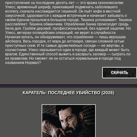
преступление за последние десять лет — это кража газонокосилки.
Улисс, временный шериф, приехавший подменить заболевшего
коллегу, сначала наслаждается тишиной. Он пьёт кофе в местной
закусочной, здоровается с каждым встречным и начинает забывать о
своём бурном прошлом в большом городе. Тишина успокаивает. Тишина
расслабляет. Тишина обманчива. Ограбление банка происходит средь
бела дня. Грабёж дерзкий, профессиональный, без единой зацепки. Но
Улисс, ветеран полицейских операций, не верит в случайности.
Начиная копать, он обнаруживает, что ограбление — лишь верхушка
айсберга. Весь городок, от мэра до аптекаря, связан сложной сетью
преступных схем. И те самые дружелюбные соседи — не жертвы, а
соучастники. Улисс оказывается один в городе, где каждый может быть
врагом. Единственный способ выжить и раскрыть заговор — сыграть по
их правилам. Но сможет ли он остаться нормальным в городе под
названием Нормал?
СКАЧАТЬ
КАРАТЕЛЬ: ПОСЛЕДНЕЕ УБИЙСТВО (2026)