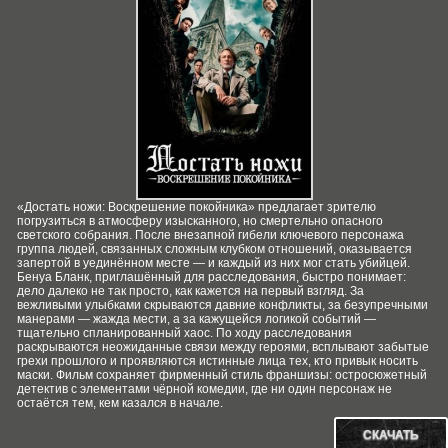
«Достать ножи: Воскрешение покойника» предлагает зрителю
погрузиться в атмосферу изысканного, но смертельно опасного
светского собрания. После внезапной гибели ключевого персонажа
группа людей, связанных сложным клубком отношений, оказывается
запертой в уединённом месте — и каждый из них мог стать убийцей.
Бенуа Бланк, приглашённый для расследования, быстро понимает:
дело далеко не так просто, как кажется на первый взгляд. За
вежливыми улыбками скрываются давние конфликты, за безупречными
манерами — жажда мести, а за кажущейся логикой событий —
тщательно спланированный хаос. По ходу расследования
раскрываются неожиданные связи между героями, всплывают забытые
грехи прошлого и проявляются истинные лица тех, кто привык носить
маски. Фильм сохраняет фирменный стиль франшизы: остросюжетный
детектив с элементами чёрной комедии, где ни один персонаж не
остаётся тем, кем казался в начале.
СКАЧАТЬ