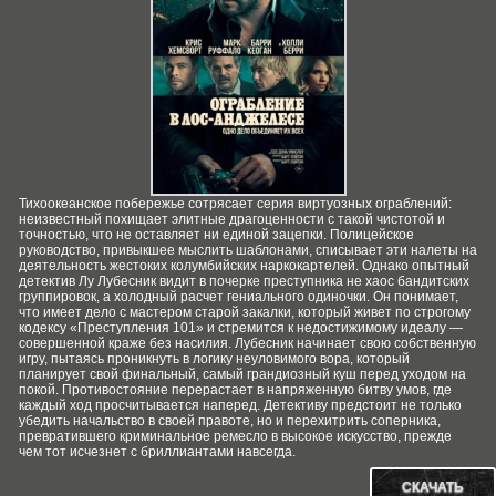
Тихоокеанское побережье сотрясает серия виртуозных ограблений:
неизвестный похищает элитные драгоценности с такой чистотой и
точностью, что не оставляет ни единой зацепки. Полицейское
руководство, привыкшее мыслить шаблонами, списывает эти налеты на
деятельность жестоких колумбийских наркокартелей. Однако опытный
детектив Лу Лубесник видит в почерке преступника не хаос бандитских
группировок, а холодный расчет гениального одиночки. Он понимает,
что имеет дело с мастером старой закалки, который живет по строгому
кодексу «Преступления 101» и стремится к недостижимому идеалу —
совершенной краже без насилия. Лубесник начинает свою собственную
игру, пытаясь проникнуть в логику неуловимого вора, который
планирует свой финальный, самый грандиозный куш перед уходом на
покой. Противостояние перерастает в напряженную битву умов, где
каждый ход просчитывается наперед. Детективу предстоит не только
убедить начальство в своей правоте, но и перехитрить соперника,
превратившего криминальное ремесло в высокое искусство, прежде
чем тот исчезнет с бриллиантами навсегда.
СКАЧАТЬ