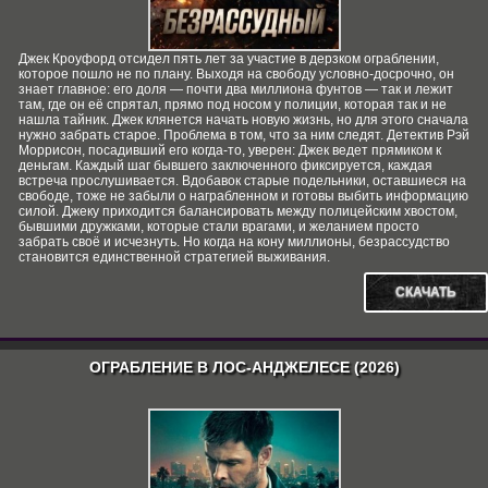
Джек Кроуфорд отсидел пять лет за участие в дерзком ограблении,
которое пошло не по плану. Выходя на свободу условно-досрочно, он
знает главное: его доля — почти два миллиона фунтов — так и лежит
там, где он её спрятал, прямо под носом у полиции, которая так и не
нашла тайник. Джек клянется начать новую жизнь, но для этого сначала
нужно забрать старое. Проблема в том, что за ним следят. Детектив Рэй
Моррисон, посадивший его когда-то, уверен: Джек ведет прямиком к
деньгам. Каждый шаг бывшего заключенного фиксируется, каждая
встреча прослушивается. Вдобавок старые подельники, оставшиеся на
свободе, тоже не забыли о награбленном и готовы выбить информацию
силой. Джеку приходится балансировать между полицейским хвостом,
бывшими дружками, которые стали врагами, и желанием просто
забрать своё и исчезнуть. Но когда на кону миллионы, безрассудство
становится единственной стратегией выживания.
СКАЧАТЬ
ОГРАБЛЕНИЕ В ЛОС-АНДЖЕЛЕСЕ (2026)