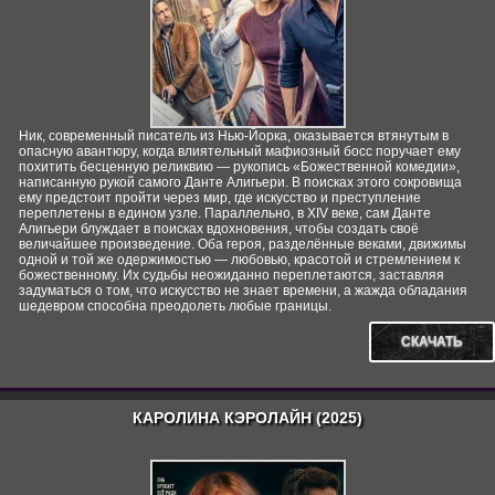
Ник, современный писатель из Нью-Йорка, оказывается втянутым в
опасную авантюру, когда влиятельный мафиозный босс поручает ему
похитить бесценную реликвию — рукопись «Божественной комедии»,
написанную рукой самого Данте Алигьери. В поисках этого сокровища
ему предстоит пройти через мир, где искусство и преступление
переплетены в едином узле. Параллельно, в XIV веке, сам Данте
Алигьери блуждает в поисках вдохновения, чтобы создать своё
величайшее произведение. Оба героя, разделённые веками, движимы
одной и той же одержимостью — любовью, красотой и стремлением к
божественному. Их судьбы неожиданно переплетаются, заставляя
задуматься о том, что искусство не знает времени, а жажда обладания
шедевром способна преодолеть любые границы.
СКАЧАТЬ
КАРОЛИНА КЭРОЛАЙН (2025)