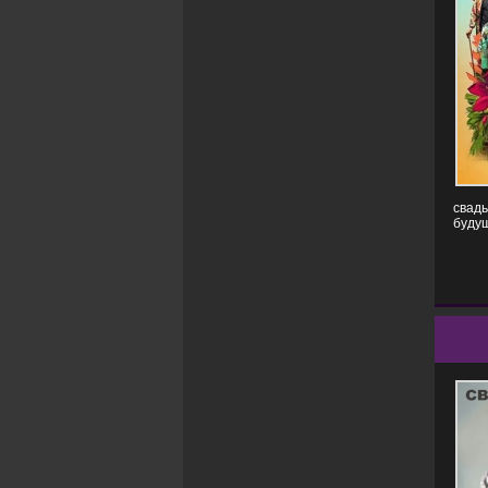
свадь
будущ