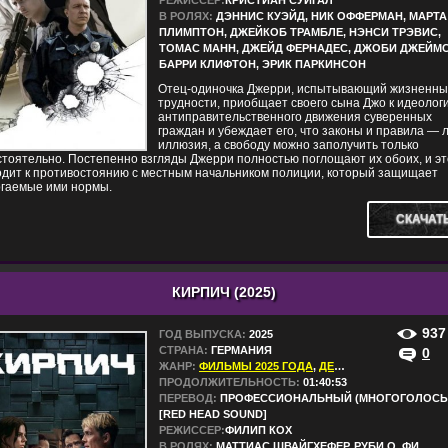
РЕЖИССЕР:
КРИСТИАН СУИГАЛ
В РОЛЯХ:
ДЭННИС КУЭЙД, НИК ОФФЕРМАН, МАРТА
ПЛИМПТОН, ДЖЕЙКОБ ТРАМБЛЕ, НЭНСИ ТРЭВИС,
ТОМАС МАНН, ДЖЕЙД ФЕРНАДЕС, ДЖОБИ ДЖЕЙМС
БАРРИ КЛИФТОН, ЭРИК ПАРКИНСОН
Отец-одиночка Джерри, испытывающий жизненн
трудности, приобщает своего сына Джо к идеолог
антиправительственного движения суверенных
граждан и убеждает его, что законы и правила — 
иллюзия, а свободу можно заполучить только
тоятельно. Постепенно взгляды Джерри полностью поглощают их обоих, и эт
одит к противостоянию с местным начальником полиции, который защищает
ргаемые ими нормы.
СКАЧАТ
КИРПИЧ (2025)
937
ГОД ВЫПУСКА:
2025
СТРАНА:
ГЕРМАНИЯ
0
ЖАНР:
ФИЛЬМЫ 2025 ГОДА
,
ДЕТЕКТИВЫ
,
ДРАМЫ
,
ПРОДОЛЖИТЕЛЬНОСТЬ:
01:40:53
ПЕРЕВОД:
ПРОФЕССИОНАЛЬНЫЙ (МНОГОГОЛОСЫ
[RED HEAD SOUND]
РЕЖИССЕР:
ФИЛИП КОХ
В РОЛЯХ:
МАТТИАС ШВАЙГХЕФЕР, РУБИ О. ФИ,