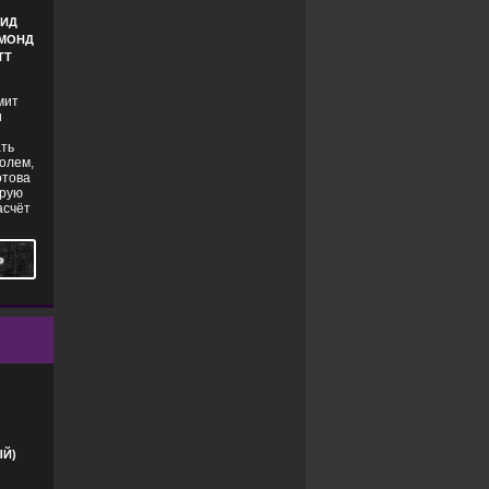
ВИД
ЙМОНД
ТТ
мит
и
я
ать
олем,
отова
орую
асчёт
Ь
РИМИНАЛ
Й)