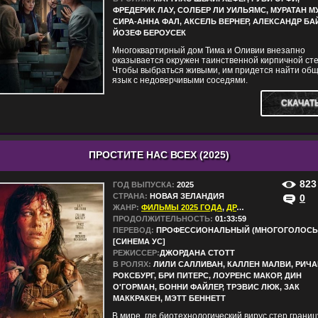
ФРЕДЕРИК ЛАУ, СОЛБЕР ЛИ УИЛЬЯМС, МУРАТАН М
СИРА-АННА ФАЛ, АКСЕЛЬ ВЕРНЕР, АЛЕКСАНДР БАЙ
ЙОЗЕФ БЕРОУСЕК
Многоквартирный дом Тима и Оливии внезапно
оказывается окружен таинственной кирпичной сте
Чтобы выбраться живыми, им придется найти об
язык с недоверчивыми соседями.
СКАЧАТ
ПРОСТИТЕ НАС ВСЕХ (2025)
823
ГОД ВЫПУСКА:
2025
СТРАНА:
НОВАЯ ЗЕЛАНДИЯ
0
ЖАНР:
ФИЛЬМЫ 2025 ГОДА
,
ДРАМЫ
,
УЖАСЫ
ПРОДОЛЖИТЕЛЬНОСТЬ:
01:33:59
ПЕРЕВОД:
ПРОФЕССИОНАЛЬНЫЙ (МНОГОГОЛОСЫ
[СИНЕМА УС]
РЕЖИССЕР:
ДЖОРДАНА СТОТТ
В РОЛЯХ:
ЛИЛИ САЛЛИВАН, КАЛЛЕН МАЛВИ, РИЧА
РОКСБУРГ, БРИ ПИТЕРС, ЛОУРЕНС МАКОР, ДИН
О'ГОРМАН, БОННИ ФАЙЛЕР, ТРЭВИС ЛЮК, ЗАК
МАККРАКЕН, МЭТТ БЕННЕТТ
В мире, где биотехнологический вирус стер границ