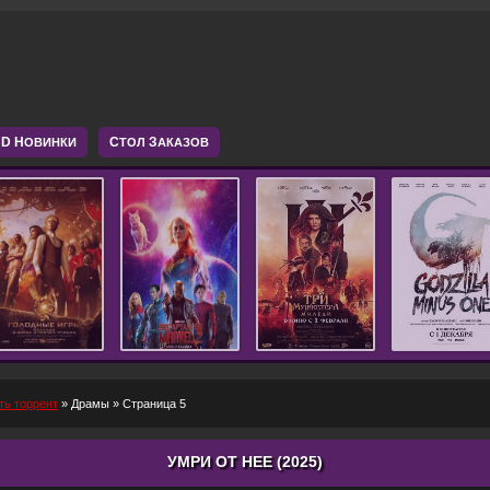
D Н
С
З
ОВИНКИ
ТОЛ
АКАЗОВ
ть торрент
»
Драмы
» Страница 5
УМРИ ОТ НЕЕ (2025)