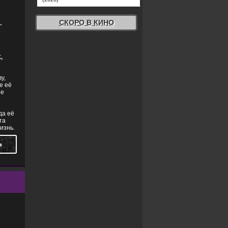
СКОРО В КИНО
-
,
у,
е её
не
да её
та
изнь.
Ь
КРИМИНАЛ