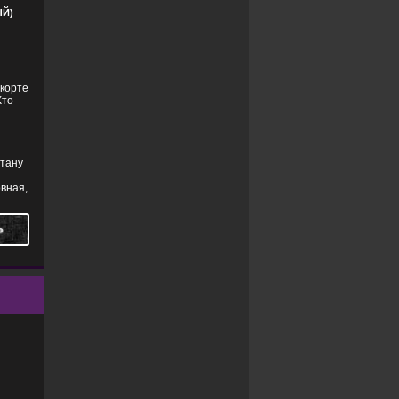
Й)
 корте
Кто
итану
вная,
Ь
ЛОДРАМЫ