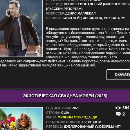
ПЕРЕВОД:
ПРОФЕССИОНАЛЬНЫЙ (МНОГОГОЛОСЫ
[РУССКИЙ РЕПОРТАЖ]
РЕЖИССЕР:
ДЕНИС МАЛЛЕВАЛ
В РОЛЯХ:
БЛУМ ПЕЙР, ЯННИК НОА, РОКСАНА РУ
В преддверии престижного грунтового турнира на
обнаруживают безжизненное тело Манон Пикар. 
мог убить эту молодую теннисистку, подающую
надежды? Выгодный контракт с производителем
спортивного оборудования, который должна была
подписать будущая победительница, мог бы стать
отличным мотивом. Расследование поручено кап
Ромену Фабио, заядлому теннисисту. В его
едовании его сопровождает лейтенант Камилла Лористан, слегка немногосло
резвычайно эффективная молодая женщина-полицейский.
СКАЧАТ
ЭКЗОТИЧЕСКАЯ СВАДЬБА МЭДЕИ (2025)
654
ГОД ВЫПУСКА:
2025
СТРАНА:
США
0
ЖАНР:
ФИЛЬМЫ 2025 ГОДА
,
ДРАМЫ
,
КОМЕДИИ
,
МЕ
ПРОДОЛЖИТЕЛЬНОСТЬ:
01:44:10
ПЕРЕВОД:
ДУБЛИРОВАННЫЙ (VIDEOFILM INT.)