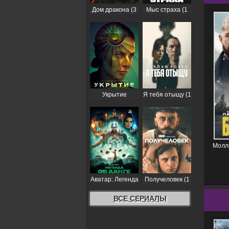
Дом дракона (3
Мыс страха (1
сезон)
сезон)
Укрытие
Я тебя отыщу (1
(Бункер) (3
сезон)
сезон)
Молл
Аватар: Легенда
Получеловек (1
об Аанге (2
сезон)
сезон)
ВСЕ СЕРИАЛЫ