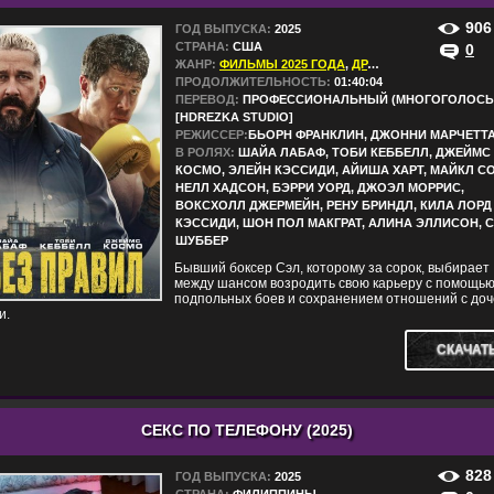
906
ГОД ВЫПУСКА:
2025
СТРАНА:
США
0
ЖАНР:
ФИЛЬМЫ 2025 ГОДА
,
ДРАМЫ
,
КРИМИНАЛ
ПРОДОЛЖИТЕЛЬНОСТЬ:
01:40:04
ПЕРЕВОД:
ПРОФЕССИОНАЛЬНЫЙ (МНОГОГОЛОСЫ
[HDREZKA STUDIO]
РЕЖИССЕР:
БЬОРН ФРАНКЛИН, ДЖОННИ МАРЧЕТТ
В РОЛЯХ:
ШАЙА ЛАБАФ, ТОБИ КЕББЕЛЛ, ДЖЕЙМС
КОСМО, ЭЛЕЙН КЭССИДИ, АЙИША ХАРТ, МАЙКЛ СО
НЕЛЛ ХАДСОН, БЭРРИ УОРД, ДЖОЭЛ МОРРИС,
ВОКСХОЛЛ ДЖЕРМЕЙН, РЕНУ БРИНДЛ, КИЛА ЛОРД
КЭССИДИ, ШОН ПОЛ МАКГРАТ, АЛИНА ЭЛЛИСОН, 
ШУББЕР
Бывший боксер Сэл, которому за сорок, выбирает
между шансом возродить свою карьеру с помощь
подпольных боев и сохранением отношений с до
и.
СКАЧАТ
СЕКС ПО ТЕЛЕФОНУ (2025)
828
ГОД ВЫПУСКА:
2025