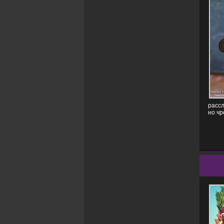
рассл
но ч