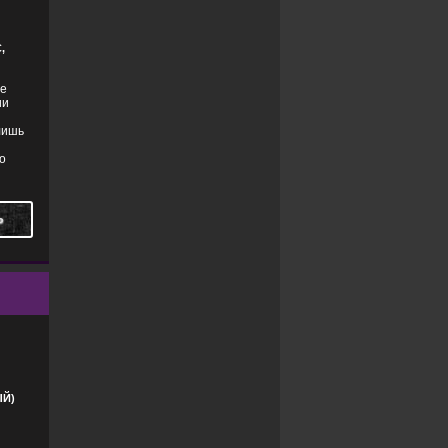
,
ые
ии
лишь
о
Ь
ТРИЛЛЕРЫ
,
ФАНТАСТИКА
Й)