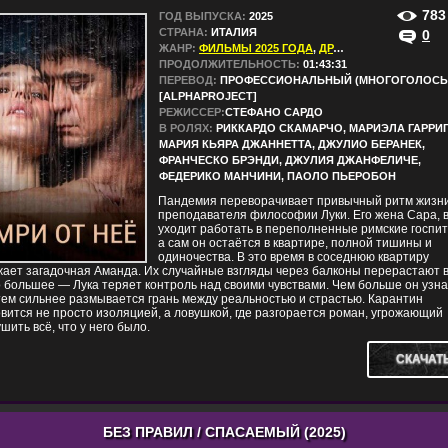
783
ГОД ВЫПУСКА:
2025
СТРАНА:
ИТАЛИЯ
0
ЖАНР:
ФИЛЬМЫ 2025 ГОДА
,
ДРАМЫ
,
КОМЕДИИ
,
МЕ
ПРОДОЛЖИТЕЛЬНОСТЬ:
01:43:31
ПЕРЕВОД:
ПРОФЕССИОНАЛЬНЫЙ (МНОГОГОЛОСЫ
[ALPHAPROJECT]
РЕЖИССЕР:
СТЕФАНО САРДО
В РОЛЯХ:
РИККАРДО СКАМАРЧО, МАРИЭЛА ГАРРИГ
МАРИЯ КЬЯРА ДЖАННЕТТА, ДЖУЛИО БЕРАНЕК,
ФРАНЧЕСКО БРЭНДИ, ДЖУЛИЯ ДЖАНФЕЛИЧЕ,
ФЕДЕРИКО МАНЧИНИ, ПАОЛО ПЬЕРОБОН
Пандемия переворачивает привычный ритм жизн
преподавателя философии Луки. Его жена Сара, в
уходит работать в переполненные римские госпит
а сам он остаётся в квартире, полной тишины и
одиночества. В это время в соседнюю квартиру
ает загадочная Аманда. Их случайные взгляды через балконы перерастают 
 большее — Лука теряет контроль над своими чувствами. Чем больше он узна
тем сильнее размывается грань между реальностью и страстью. Карантин
вится не просто изоляцией, а ловушкой, где разгорается роман, угрожающий
шить всё, что у него было.
СКАЧАТ
БЕЗ ПРАВИЛ / СПАСАЕМЫЙ (2025)