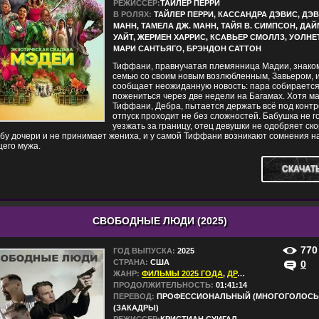
РЕЖИССЕР:
ТАЙЛЕР ПЕРРИ
В РОЛЯХ:
ТАЙЛЕР ПЕРРИ, КАССАНДРА ДЭВИС, ДЭ
МАНН, ТАМЕЛА ДЖ. МАНН, ТАЙЯ В. СИМПСОН, ДА
УАЙТ, ЖЕРМЕН ХАРРИС, КСАВЬЕР СМОЛЛЗ, УОЛНЕ
МАРИ САНТЬЯГО, БРЭНДОН САТТОН
Тиффани, правнучатая племянница Мадии, знако
семью со своим новым возлюбленным, Завьером, 
сообщает неожиданную новость: пара собираетс
пожениться через две недели на Багамах. Хотя м
Тиффани, Дебра, пытается держать всё под контр
отпуск проходит не без сложностей. Бабушка не г
уезжать за границу, отец девушки не одобряет ск
бу дочери и не принимает жениха, и у самой Тиффани возникают сомнения н
его мужа.
СКАЧАТ
СВОБОДНЫЕ ЛЮДИ (2025)
770
ГОД ВЫПУСКА:
2025
СТРАНА:
США
0
ЖАНР:
ФИЛЬМЫ 2025 ГОДА
,
ДРАМЫ
,
ТРИЛЛЕРЫ
,
К
ПРОДОЛЖИТЕЛЬНОСТЬ:
01:41:14
ПЕРЕВОД:
ПРОФЕССИОНАЛЬНЫЙ (МНОГОГОЛОСЫ
(ЗАКАДРЫ)