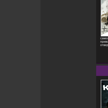
самос
прив
отве