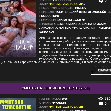
СТРАНА:
ФИЛИППИНЫ
0
ЖАНР:
ФИЛЬМЫ 2025 ГОДА
,
ДРАМЫ
,
МЕЛОДРАМЫ
ПРОДОЛЖИТЕЛЬНОСТЬ:
01:36:56
ПЕРЕВОД:
ЛЮБИТЕЛЬСКИЙ (МНОГОГОЛОСЫЙ) (LE
PRODUCTION)
РЕЖИССЕР:
НОРИФУМИ СУДЗУКИ
В РОЛЯХ:
АНДЖЕЛА МОРЕНА, ШИЕНА Ю, ЗСАРА
ЛАКСАМАНА, МЭТТЬЮ ФРАНЦИСКО, КУРТ КЕНДРИК
ШИНА КОУЛ
Аманда, изо всех сил стараясь удержаться на плав
устраивается на работу в закрытый колл-центр, гд
задача - исполнять желания клиентов, о которых 
принято говорить вслух. Она надеется, что это
временно и поможет справиться с финансовыми
трудностями. Но всё выходит из-под контроля, ког
муж случайно узнаёт о подработке. С этого момен
ция начинает стремительно рушиться - и личные границы, и сама семейная ж
СКАЧАТ
СМЕРТЬ НА ТЕННИСНОМ КОРТЕ (2025)
820
ГОД ВЫПУСКА:
2025
СТРАНА:
ФРАНЦИЯ
0
ЖАНР:
ФИЛЬМЫ 2025 ГОДА
,
ДЕТЕКТИВЫ
,
ДРАМЫ
,
ПРОДОЛЖИТЕЛЬНОСТЬ:
01:42:45