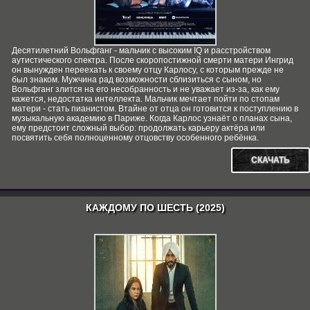
Десятилетний Вольфганг - мальчик с высоким IQ и расстройством
аутистического спектра. После скоропостижной смерти матери Ингрид
он вынужден переехать к своему отцу Карлосу, с которым прежде не
был знаком. Мужчина рад возможности сблизиться с сыном, но
Вольфганг злится на его несобранность и не уважает из-за, как ему
кажется, недостатка интеллекта. Мальчик мечтает пойти по стопам
матери - стать пианистом. Втайне от отца он готовится к поступлению в
музыкальную академию в Париже. Когда Карлос узнаёт о планах сына,
ему предстоит сложный выбор: продолжать карьеру актёра или
посвятить себя полноценному отцовству особенного ребёнка.
СКАЧАТЬ
КАЖДОМУ ПО ШЕСТЬ (2025)