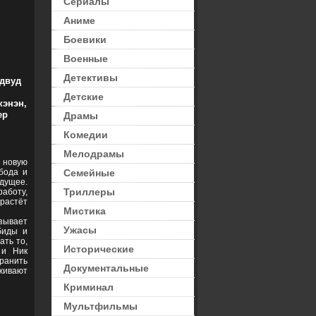
Сериалы
Аниме
Боевики
Военные
Детективы
рдвуд
Детские
кэнэн,
ер
Драмы
Комедии
Мелодрамы
 новую
бода и
Семейные
удущее.
Триллеры
работу,
 растёт
Мистика
зывает
Ужасы
биды и
ать то,
Исторические
 и Ник
ранить
Документальные
живают
Криминал
Мультфильмы