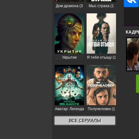
Дом дракона (3
Мыс страха (1
сезон)
сезон)
КАДР
Укрытие
Я тебя отыщу (1
(Бункер) (3
сезон)
сезон)
Аватар: Легенда
Получеловек (1
об Аанге (2
сезон)
сезон)
ВСЕ СЕРИАЛЫ