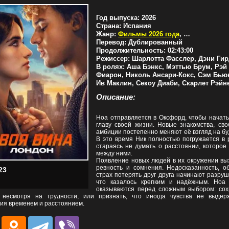
Год выпуска:
2026
Страна:
Испания
Жанр:
Фильмы 2026 года
,
Драмы
Перевод:
Дублированный
Продолжительность:
02:43:00
Режиссер:
Шарлотта Фасслер, Дэни Ги
В ролях:
Аша Бэнкс, Мэттью Брум, Рэй
Фиарон, Николь Ансари-Кокс, Сэм Бью
Ив Маклин, Секоу Диаби, Скарлет Рэйн
Описание:
Ноа отправляется в Оксфорд, чтобы начать
главу своей жизни. Новые знакомства, сво
амбиции постепенно меняют её взгляд на б
В это время Ник полностью погружается в 
стараясь не думать о расстоянии, которое
между ними.
Появление новых людей в их окружении вы
ревность и сомнения. Недосказанность, о
23
страх потерять друг друга начинают разруш
что казалось крепким и надёжным. Ноа
оказываются перед сложным выбором: сох
 несмотря на трудности, или признать, что иногда чувства не выдер
ия временем и расстоянием.