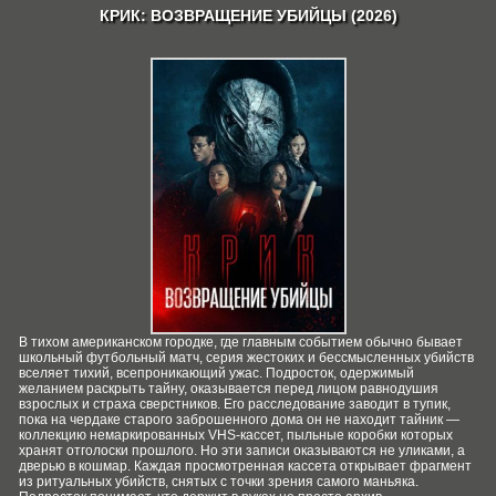
КРИК: ВОЗВРАЩЕНИЕ УБИЙЦЫ (2026)
В тихом американском городке, где главным событием обычно бывает
школьный футбольный матч, серия жестоких и бессмысленных убийств
вселяет тихий, всепроникающий ужас. Подросток, одержимый
желанием раскрыть тайну, оказывается перед лицом равнодушия
взрослых и страха сверстников. Его расследование заводит в тупик,
пока на чердаке старого заброшенного дома он не находит тайник —
коллекцию немаркированных VHS-кассет, пыльные коробки которых
хранят отголоски прошлого. Но эти записи оказываются не уликами, а
дверью в кошмар. Каждая просмотренная кассета открывает фрагмент
из ритуальных убийств, снятых с точки зрения самого маньяка.