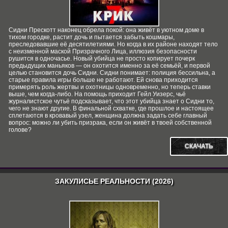
Сидни Прескотт наконец обрела покой: она живёт в уютном доме в
тихом городке, растит дочь и пытается забыть кошмары,
преследовавшие её десятилетиями. Но когда в их районе находят тело
с неизменной маской Призрачного Лица, иллюзия безопасности
рушится в одночасье. Новый убийца не просто копирует почерк
предыдущих маньяков — он охотится именно за её семьёй, и первой
целью становится дочь Сидни. Сидни понимает: полиция бессильна, а
старые правила игры больше не работают. Ей снова приходится
примерять роль жертвы и охотницы одновременно, но теперь ставки
выше, чем когда-либо. На помощь приходит Гейл Уизерс, чьё
журналистское чутьё подсказывает, что этот убийца знает о Сидни то,
чего не знают другие. В финальной схватке, где прошлое и настоящее
сплетаются в кровавый узел, женщина должна задать себе главный
вопрос: можно ли убить призрака, если он живёт в твоей собственной
голове?
СКАЧАТЬ
ЗАКУЛИСЬЕ РЕАЛЬНОСТИ (2026)