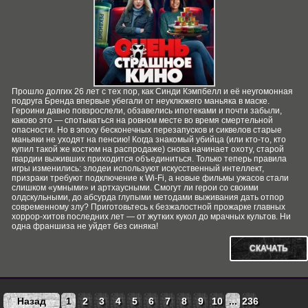
Прошло долгих 26 лет с тех пор, как Синди Кэмпбелл и её неугомонная
подруга Бренда впервые убегали от неуклюжего маньяка в маске.
Героини давно повзрослели, обзавелись ипотеками и почти забыли,
каково это — спотыкаться на ровном месте во время смертельной
опасности. Но в эпоху бесконечных перезапусков и сиквелов старые
маньяки не уходят на пенсию! Когда знакомый убийца (или кто-то, кто
купил такой же костюм на распродаже) снова начинает охоту, старой
гвардии выживших приходится объединиться. Только теперь правила
игры изменились: злодеи используют искусственный интеллект,
призраки требуют подключение к Wi-Fi, а новые фильмы ужасов стали
слишком «умными» и артхаусными. Смогут ли герои со своими
олдскульными, до абсурда глупыми методами выживания дать отпор
современному злу? Приготовьтесь к безжалостной прожарке главных
хоррор-хитов последних лет — от жутких кукол до мрачных культов. Ни
одна франшиза не уйдет без синяка!
СКАЧАТЬ
Назад
1
2
3
4
5
6
7
8
9
10
...
236