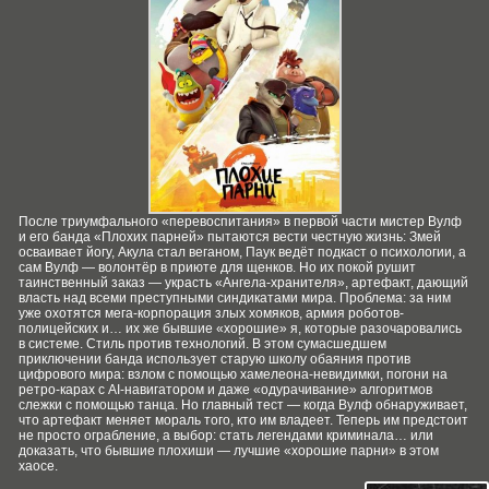
После триумфального «перевоспитания» в первой части мистер Вулф
и его банда «Плохих парней» пытаются вести честную жизнь: Змей
осваивает йогу, Акула стал веганом, Паук ведёт подкаст о психологии, а
сам Вулф — волонтёр в приюте для щенков. Но их покой рушит
таинственный заказ — украсть «Ангела-хранителя», артефакт, дающий
власть над всеми преступными синдикатами мира. Проблема: за ним
уже охотятся мега-корпорация злых хомяков, армия роботов-
полицейских и… их же бывшие «хорошие» я, которые разочаровались
в системе. Стиль против технологий. В этом сумасшедшем
приключении банда использует старую школу обаяния против
цифрового мира: взлом с помощью хамелеона-невидимки, погони на
ретро-карах с AI-навигатором и даже «одурачивание» алгоритмов
слежки с помощью танца. Но главный тест — когда Вулф обнаруживает,
что артефакт меняет мораль того, кто им владеет. Теперь им предстоит
не просто ограбление, а выбор: стать легендами криминала… или
доказать, что бывшие плохиши — лучшие «хорошие парни» в этом
хаосе.