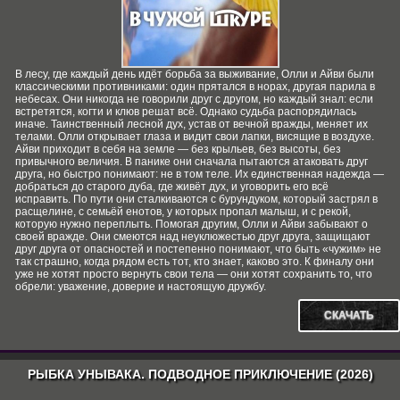
В лесу, где каждый день идёт борьба за выживание, Олли и Айви были
классическими противниками: один прятался в норах, другая парила в
небесах. Они никогда не говорили друг с другом, но каждый знал: если
встретятся, когти и клюв решат всё. Однако судьба распорядилась
иначе. Таинственный лесной дух, устав от вечной вражды, меняет их
телами. Олли открывает глаза и видит свои лапки, висящие в воздухе.
Айви приходит в себя на земле — без крыльев, без высоты, без
привычного величия. В панике они сначала пытаются атаковать друг
друга, но быстро понимают: не в том теле. Их единственная надежда —
добраться до старого дуба, где живёт дух, и уговорить его всё
исправить. По пути они сталкиваются с бурундуком, который застрял в
расщелине, с семьёй енотов, у которых пропал малыш, и с рекой,
которую нужно переплыть. Помогая другим, Олли и Айви забывают о
своей вражде. Они смеются над неуклюжестью друг друга, защищают
друг друга от опасностей и постепенно понимают, что быть «чужим» не
так страшно, когда рядом есть тот, кто знает, каково это. К финалу они
уже не хотят просто вернуть свои тела — они хотят сохранить то, что
обрели: уважение, доверие и настоящую дружбу.
СКАЧАТЬ
РЫБКА УНЫВАКА. ПОДВОДНОЕ ПРИКЛЮЧЕНИЕ (2026)