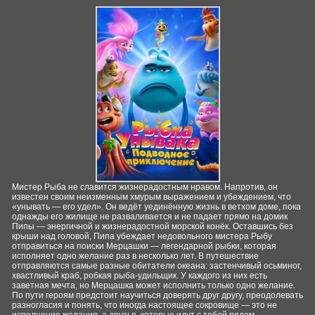
Мистер Рыба не славится жизнерадостным нравом. Напротив, он
известен своим неизменным хмурым выражением и убеждением, что
«унывать — его удел». Он ведёт уединённую жизнь в ветхом доме, пока
однажды его жилище не разваливается и не падает прямо на домик
Пипы — энергичной и жизнерадостной морской конёк. Оставшись без
крыши над головой, Пипа убеждает недовольного мистера Рыбу
отправиться на поиски Мерцашки — легендарной рыбки, которая
исполняет одно желание раз в несколько лет. В путешествие
отправляются самые разные обитатели океана: застенчивый осьминог,
хвастливый краб, робкая рыба-удильщик. У каждого из них есть
заветная мечта, но Мерцашка может исполнить только одно желание.
По пути героям предстоит научиться доверять друг другу, преодолевать
разногласия и понять, что иногда настоящее сокровище — это не