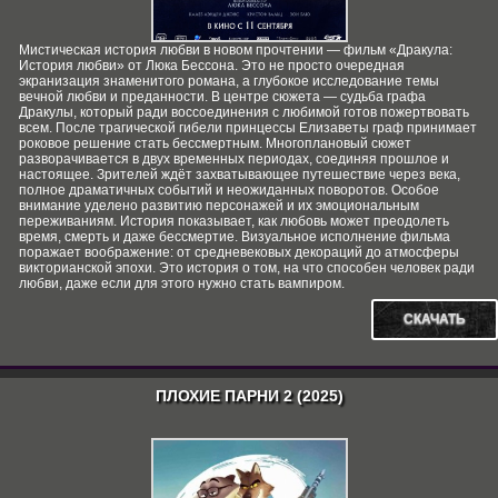
Мистическая история любви в новом прочтении — фильм «Дракула:
История любви» от Люка Бессона. Это не просто очередная
экранизация знаменитого романа, а глубокое исследование темы
вечной любви и преданности. В центре сюжета — судьба графа
Дракулы, который ради воссоединения с любимой готов пожертвовать
всем. После трагической гибели принцессы Елизаветы граф принимает
роковое решение стать бессмертным. Многоплановый сюжет
разворачивается в двух временных периодах, соединяя прошлое и
настоящее. Зрителей ждёт захватывающее путешествие через века,
полное драматичных событий и неожиданных поворотов. Особое
внимание уделено развитию персонажей и их эмоциональным
переживаниям. История показывает, как любовь может преодолеть
время, смерть и даже бессмертие. Визуальное исполнение фильма
поражает воображение: от средневековых декораций до атмосферы
викторианской эпохи. Это история о том, на что способен человек ради
любви, даже если для этого нужно стать вампиром.
СКАЧАТЬ
ПЛОХИЕ ПАРНИ 2 (2025)