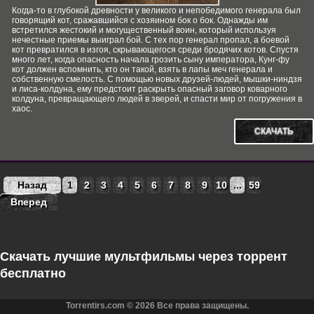
Когда-то в глубокой древности у великого и непобедимого генерала был
говорящий кот, сражавшийся с хозяином бок о бок. Однажды им
встретился жестокий и могущественный воин, который используя
нечестные приемы выиграл бой. С тех пор генерал пропал, а боевой
кот превратился в изгоя, скрывающегося среди бродячих котов. Спустя
много лет, когда опасность начала грозить сыну императора, Кунг-фу
кот должен вспомнить, кто он такой, взять в лапы меч генерала и
собственную смелость. С помощью новых друзей-людей, мышки-ниндзя
и лиса-колдуна, ему предстоит раскрыть опасный заговор коварного
колдуна, превращающего людей в зверей, и спасти мир от погружения в
хаос.
СКАЧАТЬ
Назад
1
2
3
4
5
6
7
8
9
10
...
59
Вперед
Скачать лучшие мультфильмы через торрент
бесплатно
Torrentirs.com © 2026 Все права защищены.