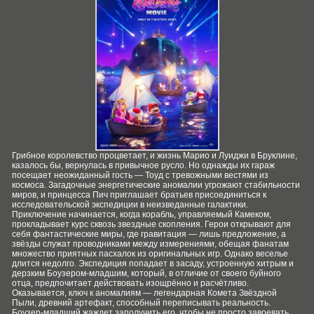
Грибное королевство процветает, и жизнь Марио и Луиджи в Бруклине,
казалось бы, вернулась в привычное русло. Но однажды их гараж
посещает неожиданный гость — Тоуд с тревожными вестями из
космоса. Загадочные энергетические аномалии угрожают стабильности
миров, и принцесса Пич приглашает братьев присоединиться к
исследовательской экспедиции в неизведанные галактики.
Приключение начинается, когда корабль, управляемый Камеком,
прокладывает курс сквозь звездные скопления. Герои открывают для
себя фантастические миры, где гравитация — лишь предложение, а
звёзды служат проводниками между измерениями, обещая фанатам
множество приятных пасхалок из оригинальных игр. Однако веселье
длится недолго. Экспедиция попадает в засаду, устроенную хитрым и
дерзким Боузером-младшим, который, в отличие от своего буйного
отца, предпочитает действовать изощрённо и расчётливо.
Оказывается, ключ к аномалиям — легендарная Комета Звёздной
Пыли, древний артефакт, способный переписывать реальность.
Боузер-младший жаждет заполучить его, чтобы не просто завоевать