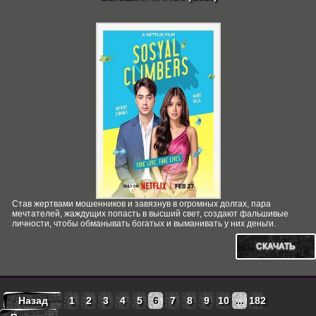
Став жертвами мошенников и завязнув в огромных долгах, пара
мечтателей, жаждущих попасть в высший свет, создают фальшивые
личности, чтобы обманывать богатых и выманивать у них деньги.
СКАЧАТЬ
Назад
1
2
3
4
5
6
7
8
9
10
...
182