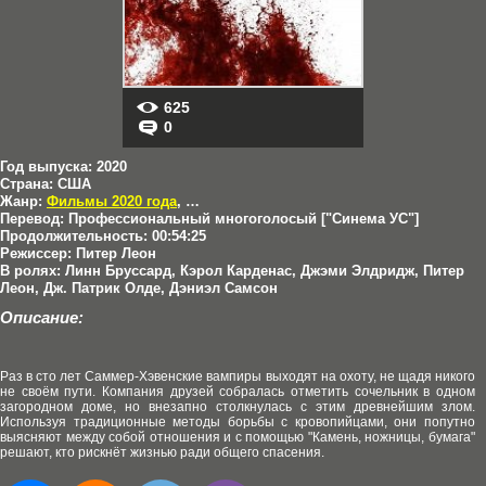
625
0
Год выпуска:
2020
Страна:
США
Жанр:
Фильмы 2020 года
,
Ужасы
Перевод:
Профессиональный многоголосый ["Синема УС"]
Продолжительность:
00:54:25
Режиссер:
Питер Леон
В ролях:
Линн Бруссард, Кэрол Карденас, Джэми Элдридж, Питер
Леон, Дж. Патрик Олде, Дэниэл Самсон
Описание:
Раз в сто лет Саммер-Хэвенские вампиры выходят на охоту, не щадя никого
не своём пути. Компания друзей собралась отметить сочельник в одном
загородном доме, но внезапно столкнулась с этим древнейшим злом.
Используя традиционные методы борьбы с кровопийцами, они попутно
выясняют между собой отношения и с помощью "Камень, ножницы, бумага"
решают, кто рискнёт жизнью ради общего спасения.