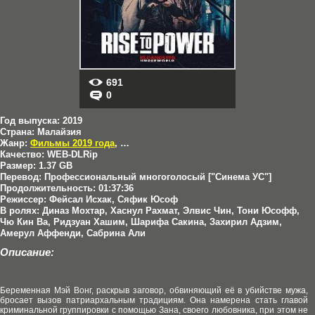
691
0
Год выпуска:
2019
Страна:
Малайзия
Жанр:
Фильмы 2019 года
,
Боевики
,
Драмы
Качество:
WEB-DLRip
Размер:
1.37 GB
Перевод:
Профессиональный многоголосый ["Синема УС"]
Продолжительность:
01:37:36
Режиссер:
Фейсал Исхак, Сяфик Юсоф
В ролях:
Диназ Мохтар, Хаснул Рахмат, Элвис Чин, Тони Юсофф,
Чю Кин Ва, Ридзуан Хашим, Шарифа Сакина, Захирил Адзим,
Амерул Аффенди, Сабрина Али
Описание:
Беременная Мэй Вонг, раскрыв заговор, обвиняющий её в убийстве мужа,
бросает вызов патриархальным традициям. Она намерена стать главой
криминальной группировки с помощью Зана, своего любовника, при этом не