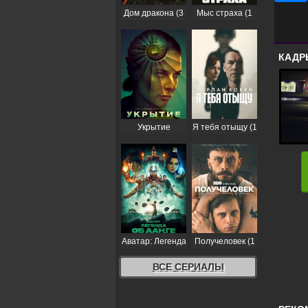
Дом дракона (3
Мыс страха (1
сезон)
сезон)
КАДР
Укрытие
Я тебя отыщу (1
(Бункер) (3
сезон)
сезон)
Аватар: Легенда
Получеловек (1
об Аанге (2
сезон)
сезон)
ВСЕ СЕРИАЛЫ