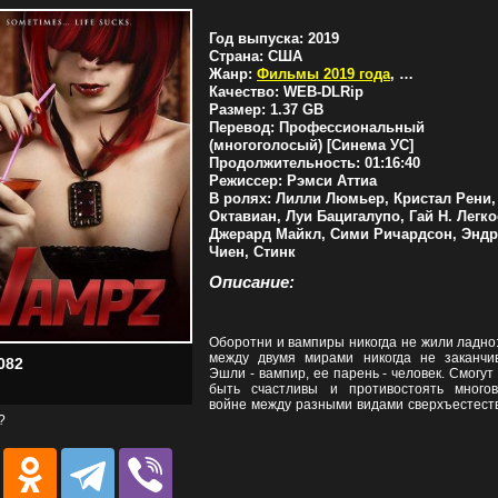
Год выпуска:
2019
Страна:
США
Жанр:
Фильмы 2019 года
,
Комедии
Качество:
WEB-DLRip
Размер:
1.37 GB
Перевод:
Профессиональный
(многоголосый) [Синема УС]
Продолжительность:
01:16:40
Режиссер:
Рэмси Аттиа
В ролях:
Лилли Люмьер, Кристал Рени,
Октавиан, Луи Бацигалупо, Гай Н. Легко
Джерард Майкл, Сими Ричардсон, Энд
Чиен, Стинк
Описание:
Оборотни и вампиры никогда не жили ладно
между двумя мирами никогда не заканчив
082
Эшли - вампир, ее парень - человек. Смогут
быть счастливы и противостоять многов
войне между разными видами сверхъестест
?