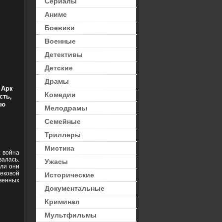
Сериалы
Аниме
Боевики
Военные
Детективы
Детские
Драмы
 Арк
Комедии
сть,
рю
Мелодрамы
Семейные
Триллеры
Мистика
: война
алась.
Ужасы
 ли они
ековой
Исторические
венных
Документальные
Криминал
Мультфильмы