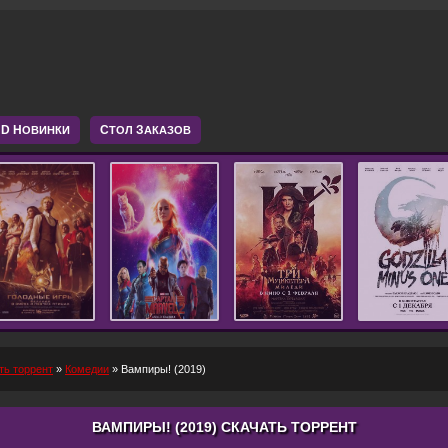
D Н
С
З
ОВИНКИ
ТОЛ
АКАЗОВ
ть торрент
»
Комедии
» Вампиры! (2019)
ВАМПИРЫ! (2019) СКАЧАТЬ ТОРРЕНТ