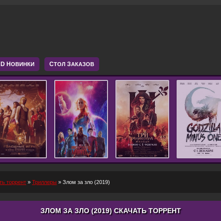
D Н
С
З
ОВИНКИ
ТОЛ
АКАЗОВ
ть торрент
»
Триллеры
» Злом за зло (2019)
ЗЛОМ ЗА ЗЛО (2019) СКАЧАТЬ ТОРРЕНТ