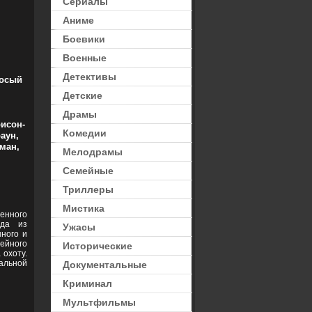
Сериалы
Аниме
Боевики
Военные
Детективы
осый
Детские
Драмы
исон-
Комедии
аун,
ман,
Мелодрамы
Семейные
Триллеры
Мистика
енного
ида из
Ужасы
нного и
ейного
Исторические
 охоту.
альной
Документальные
Криминал
Мультфильмы