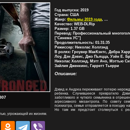
Год выпуска:
2019
Страна:
США
Жанр:
Фильмы 2019 года
,
Триллеры
Качество:
WEB-DLRip
Размер:
1.37 GB
Перевод:
Профессиональный многогол
["Синема УС"]
Продолжительность:
01:31:35
Режиссер:
Николас Холлэнд
В ролях:
Гроувер МакКэнтс, Дебра Харр
Лоу, Дэн Дэвис, Джо Пьяцца, Уэйн Е. Бр
Николас Холлэнд, Мэтт Ачо, Мэттью Си
Зайлия Дженкинс, Гарретт Тьерри
Описание:
Дэвид и Андреа переживают потерю нерожд
ребенка. Случившееся превратило Дэв
807
заботливого и чуткого семьянина в отреше
агрессивного мизантропа. По совету сем
психиатра, семья отправляется в поездку на
Но там им предстоит столкнуться с ре
тью, угрожающей их жизням.