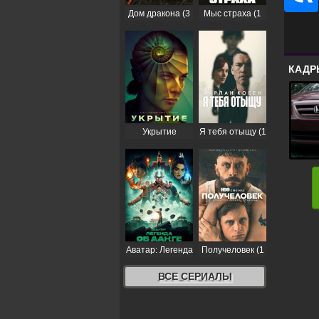
Дом дракона (3
Мыс страха (1
сезон)
сезон)
КАДР
Укрытие
Я тебя отыщу (1
(Бункер) (3
сезон)
сезон)
Аватар: Легенда
Получеловек (1
об Аанге (2
сезон)
сезон)
ВСЕ СЕРИАЛЫ