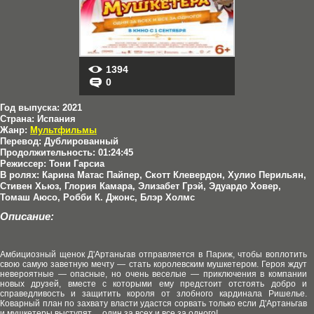
1394
0
Год выпуска:
2021
Страна:
Испания
Жанр:
Мультфильмы
Перевод:
Дублированный
Продолжительность:
01:24:45
Режиссер:
Тони Гарсиа
В ролях:
Карина Матас Пайпер, Скотт Клевердон, Хулио Перильян,
Стивен Хьюз, Глория Камара, Элизабет Грэй, Эдуардо Ховер,
Томаш Аюсо, Робби К. Джонс, Блэр Холмс
Описание:
Амбициозный щенок Д'Артаньгав отправляется в Париж, чтобы воплотить
свою самую заветную мечту — стать королевским мушкетером. Героя ждут
невероятные — опасные, но очень веселые — приключения в компании
новых друзей, вместе с которыми ему предстоит отстоять добро и
справедливость и защитить короля от злобного кардинала Ришелье.
Коварный план по захвату власти удастся сорвать только если Д'Артаньгав
и мушкетеры выступят… один за всех и все за одного!