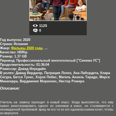
1125
0
Год выпуска:
2020
Страна:
Испания
Жанр:
Фильмы 2020 года
,
Драмы
,
Приключения
,
Фильмы в HD
Качество:
HDRip
Размер:
1.37 GB
Перевод:
Профессиональный многоголосый ["Синема УС"]
Продолжительность:
01:36:04
Режиссер:
Дэвид Илундайн
В ролях:
Давид Вердагер, Патриция Лопез, Ана Лабордета, Клара
Сегура, Бетси Тунес, Хорхе Побес, Мигель Анхель Тирадо, Мерсе
Манагерра, Вирджиния Морионес, Нестор Ромеро
Описание:
Учитель на замену приходит в новый класс. Когда выясняется, что ему
нужно реинтегрировать одного из учеников в класс, он сталкивается с
неожиданной проблемой: вряд ли кто-то из его одноклассников хочет, чтобы
он вернулся.