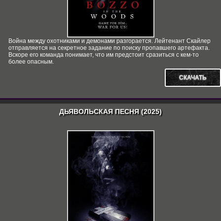
Война между охотниками и демонами разгорается. Лейтенант Скайлер
отправляется на секретное задание по поиску пропавшего артефакта.
Вскоре его команда понимает, что им предстоит сразиться с кем-то
более опасным.
СКАЧАТЬ
ДЬЯВОЛЬСКАЯ ПЕСНЯ (2025)