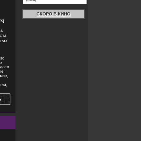
СКОРО В КИНО
К]
ИА
ЕСТА
 РИЗ
тво
е
аллом
ые
мле,
гли,
Ь