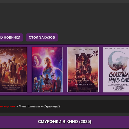
D Н
С
З
ОВИНКИ
ТОЛ
АКАЗОВ
ть торрент
»
Мультфильмы
» Страница 2
СМУРФИКИ В КИНО (2025)