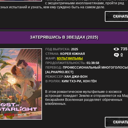
с эксцентричными инопланетянами, пройти ряд
зных испытаний и узнать, кем ему суждено быть на самом деле.
СКАЧАТ
ЗАТЕРЯВШИСЬ В ЗВЕЗДАХ (2025)
735
ГОД ВЫПУСКА:
2025
СТРАНА:
КОРЕЯ ЮЖНАЯ
0
ЖАНР:
МУЛЬТФИЛЬМЫ
ПРОДОЛЖИТЕЛЬНОСТЬ:
01:38:58
ПЕРЕВОД:
ПРОФЕССИОНАЛЬНЫЙ МНОГОГОЛОСЫ
[ALPHAPROJECT]
РЕЖИССЕР:
ХАН ДЖИ-ВОН
В РОЛЯХ:
КИМ ТХЭ-РИ, ХОН ГЁН
В этом романтическом мультфильме о космосе
астронавт покидает Землю и отправляется на Мар
бескрайняя Вселенная разделяет обреченных
влюбленных.
СКАЧАТ