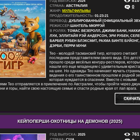
810
ГОД ВЫПУСКА:
2024
СТРАНА:
АВСТРАЛИЯ
0
ЖАНР:
МУЛЬТФИЛЬМЫ
ПРОДОЛЖИТЕЛЬНОСТЬ:
01:23:21
ПЕРЕВОД:
ДУБЛИРОВАННЫЙ [ОФИЦИАЛЬНЫЙ ЗВУ
РЕЖИССЕР:
ШАНТЕЛЬ МЮРРЭЙ
В РОЛЯХ:
ТОМАС ВЕЗЕРОЛЛ, ДЖИМИ БАНИ, НАКК
ЛУИ, ЭЛЛИТАЙЯ РЭЙ АНДЕРСОН, ЭРИ РУБЕН, СЕЛ
БАРБЕР, РУБЕН БЛЭКСМИТ, РАХМА БИНТЕ БУЙОНГ,
ДЭРБИ, ПЕРРИ МУНИ
Тео - молодой тасманский тигр, которого считают
последним представителем своего вида. Его детс
прошло среди весёлых кенгуру-рестлеров, которы
нашли его еще младенцем с удивительным крист
на шее. Но однажды Тео начинают мучать странн
видения о его таинственном прошлом и родной зе
которая нуждается в спасении. Вместе с новыми
ями Тео отправляется в приключение по Австралии, чтобы пройти через джун
ни и горы, найти свою настоящую семью и спасти родные края от лап врага.
СКАЧАТ
КЕЙПОПЕРШИ-ОХОТНИЦЫ НА ДЕМОНОВ (2025)
761
ГОД ВЫПУСКА:
2025
СТРАНА:
США