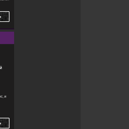
Ь
Й
с, и
Ь