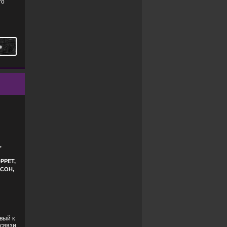
го
Ь
,
РРЕТ,
СОН,
вый к
 связи