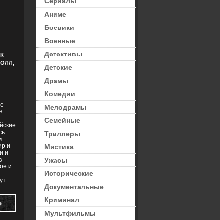
Сериалы
Аниме
Боевики
Военные
Детективы
ИК
РОЛЛ,
Детские
Драмы
Комедии
ре
Мелодрамы
в
и
Семейные
ейские
сь
Триллеры
м
ир и
Мистика
и и
в
Ужасы
ое и
Исторические
ут
Документальные
Криминал
Ь
Мультфильмы