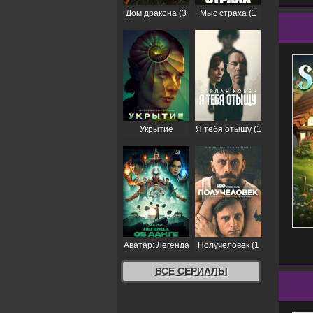
Дом дракона (3
Мыс страха (1
сезон)
сезон)
Укрытие
Я тебя отыщу (1
(Бункер) (3
сезон)
сезон)
Аватар: Легенда
Получеловек (1
об Аанге (2
сезон)
сезон)
ВСЕ СЕРИАЛЫ