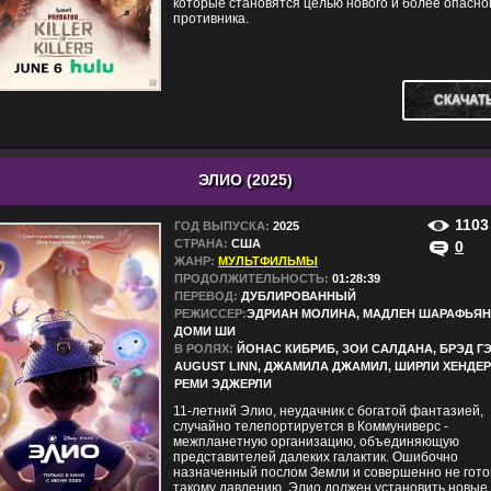
которые становятся целью нового и более опасно
противника.
СКАЧАТ
ЭЛИО (2025)
1103
ГОД ВЫПУСКА:
2025
СТРАНА:
США
0
ЖАНР:
МУЛЬТФИЛЬМЫ
ПРОДОЛЖИТЕЛЬНОСТЬ:
01:28:39
ПЕРЕВОД:
ДУБЛИРОВАННЫЙ
РЕЖИССЕР:
ЭДРИАН МОЛИНА, МАДЛЕН ШАРАФЬЯН
ДОМИ ШИ
В РОЛЯХ:
ЙОНАС КИБРИБ, ЗОИ САЛДАНА, БРЭД ГЭ
AUGUST LINN, ДЖАМИЛА ДЖАМИЛ, ШИРЛИ ХЕНДЕР
РЕМИ ЭДЖЕРЛИ
11-летний Элио, неудачник с богатой фантазией,
случайно телепортируется в Коммуниверс -
межпланетную организацию, объединяющую
представителей далеких галактик. Ошибочно
назначенный послом Земли и совершенно не гото
такому давлению, Элио должен установить новые