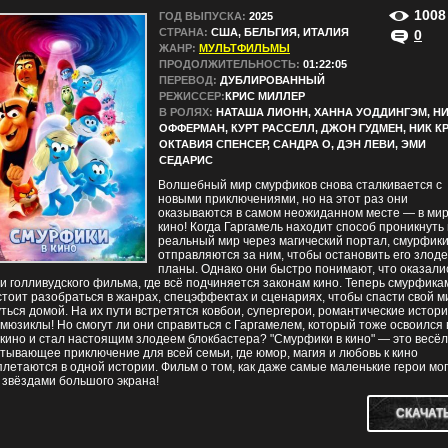
1008
ГОД ВЫПУСКА:
2025
СТРАНА:
США, БЕЛЬГИЯ, ИТАЛИЯ
0
ЖАНР:
МУЛЬТФИЛЬМЫ
ПРОДОЛЖИТЕЛЬНОСТЬ:
01:22:05
ПЕРЕВОД:
ДУБЛИРОВАННЫЙ
РЕЖИССЕР:
КРИС МИЛЛЕР
В РОЛЯХ:
НАТАША ЛИОНН, ХАННА УОДДИНГЭМ, Н
ОФФЕРМАН, КУРТ РАССЕЛЛ, ДЖОН ГУДМЕН, НИК К
ОКТАВИЯ СПЕНСЕР, САНДРА О, ДЭН ЛЕВИ, ЭМИ
СЕДАРИС
Волшебный мир смурфиков снова сталкивается с
новыми приключениями, но на этот раз они
оказываются в самом неожиданном месте — в ми
кино! Когда Гаргамель находит способ проникнуть 
реальный мир через магический портал, смурфик
отправляются за ним, чтобы остановить его злод
планы. Однако они быстро понимают, что оказали
и голливудского фильма, где всё подчиняется законам кино. Теперь смурфика
тоит разобраться в жанрах, спецэффектах и сценариях, чтобы спасти свой м
ться домой. На их пути встретятся ковбои, супергерои, романтические истори
мюзиклы! Но смогут ли они справиться с Гаргамелем, который тоже освоился 
кино и стал настоящим злодеем блокбастера? "Смурфики в кино" — это весёл
тывающее приключение для всей семьи, где юмор, магия и любовь к кино
летаются в одной истории. Фильм о том, как даже самые маленькие герои мог
 звёздами большого экрана!
СКАЧАТ