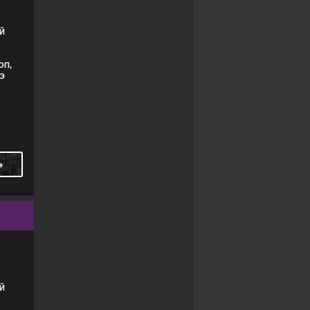
Й
ОП,
ДЭ
Ь
Й