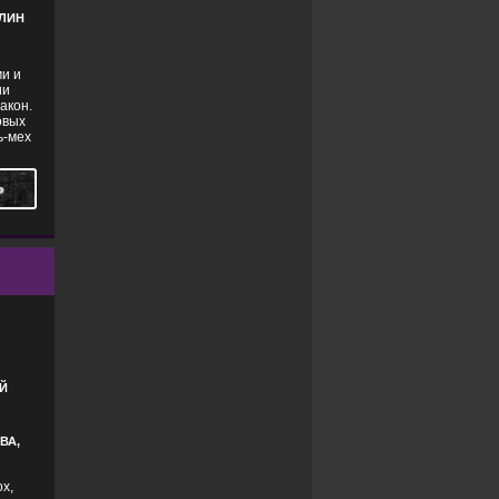
НЛИН
ми и
ии
акон.
овых
ь-мех
Ь
Й
ВА,
х,