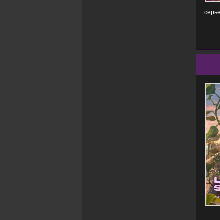
серье