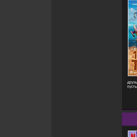
друзь
пусты