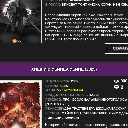
РЕЖИССЕР:
БЕНЖАМИН МАРСО
В РОЛЯХ:
ВИНСЕНТ ТОНГ, ФИОНА ХОГАН, ИЭН ХЭ
После слияния миров Кай оказывается в Земле
монстров, где сталкивается с ужасными существа
борется за выживание. Вместе с ним в путешеств
участвуют Огненный рыцарь и Дайдан — страж-др
Сюжет мини-сериала раскрывает предысторию н
наборов LEGO Ninjago, таких как Огненный рыцар
(71846) и Страж-дракон (71847) . ...
СКАЧАТ
ХИЩНИК: УБИЙЦА УБИЙЦ (2025)
990
ГОД ВЫПУСКА:
2025
СТРАНА:
США
0
ЖАНР:
МУЛЬТФИЛЬМЫ
ПРОДОЛЖИТЕЛЬНОСТЬ:
01:25:28
ПЕРЕВОД:
ПРОФЕССИОНАЛЬНЫЙ МНОГОГОЛОСЫ
["СИНЕМА УС"]
РЕЖИССЕР:
ДЭН ТРАХТЕНБЕРГ, ДЖОШУА ВАССУНГ
В РОЛЯХ:
МАЙКЛ БИН, РИК ГОНСАЛЕС, ЛУИС ОДЗА
ЛИНДСЭЙ ЛАВАНШИ
Истории трёх самых грозных воинов из разных эпо