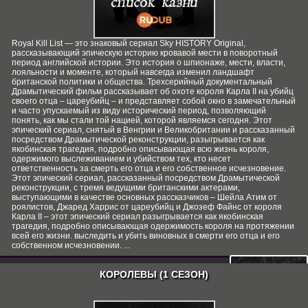
Royal Kill List — это знаковый сериал Sky HISTORY Original,
рассказывающий эпическую историю кровавой мести в поворотный
период английской истории. Это история о шпионаже, мести, власти,
лояльности и моменте, который навсегда изменил ландшафт
британской политики и общества. Трехсерийный документальный
Драмытический фильм рассказывает об охоте короля Карла II на убийц
своего отца – цареубийц – и представляет собой окно в замечательный
и часто упускаемый из виду исторический период, позволяющий
понять, как мы стали той нацией, которой являемся сегодня. Этот
эпический сериал, снятый в Венгрии и Великобритании и рассказанный
посредством Драмытической реконструкции, разыгрывается как
якобинская трагедия, подробно описывающая всю жизнь короля,
одержимого выслеживанием и убийством тех, кто несет
ответственность за смерть его отца и его собственное исчезновение.
Этот эпический сериал, рассказанный посредством Драмытической
реконструкции, с тремя ведущими британскими актерами,
выступающими в качестве основных рассказчиков – Шейла Атим от
роялистов, Джаред Харрис от цареубийц и Джозеф Файнс от короля
Карла II – этот эпический сериал разыгрывается как якобинская
трагедия, подробно описывающая одержимость короля на протяжении
всей его жизни. выследить и убить виновных в смерти его отца и его
собственном исчезновении. ...
СКАЧАТЬ
КОРОЛЕВЫ (1 СЕЗОН)