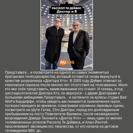
Представьте... и посмотрите на одного из самых знаменитых
британских телесценаристов, который готовится снова вернуться в
качестве шоураннера «Доктора Кто». В 2005 году Дэйвис отвечал за
перезапуск сериала после многих лет отсутствия на телеэкранах. Мало
кто мог себе представить, каким явлением это станет. И теперь, в год
шестидесятилетия Доктора Кто, он вернулся - с двумя Докторами и
большими амбициями.Представьте... и загляните за кулисы студии Bad
Wolf в Кардиффе, чтобы увидеть как снимаются приключения героя,
путешествующего во времени, осматривая огромные звуковые сцены,
посмотрите на Шути Гатва, 15го Доктора, перед его долгожданным
пребыванием на посту Повелителя Времени, после неожиданного
возрождения Дэвида Теннанта.«Доктор Кто» — лишь один из многих
телевизионных успехов Рассела Ти Дэйвиса, и Алан Йентоб
прослеживает эволюцию его творчества, от его начала на детском
телевидении BBC до...