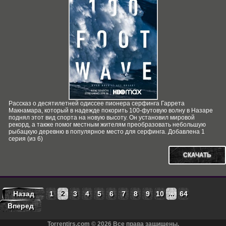
Рассказ о десятилетней одиссее пионера серфинга Гаррета
Макнамара, который в надежде покорить 100-футовую волну в Назаре
поднял этот вид спорта на новую высоту. Он установил мировой
рекорд, а также помог местным жителям преобразовать небольшую
рыбацкую деревню в популярное место для серфинга. Добавлена 1
серия (из 6)
СКАЧАТЬ
Назад
1
2
3
4
5
6
7
8
9
10
...
64
Вперед
Torrentirs.com © 2026 Все права защищены.