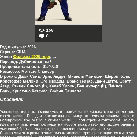
158
0
Год выпуска:
2026
Страна:
США
Жанр:
Фильмы 2026 года
,
Комедии
Перевод:
Дублированный
Продолжительность:
01:40:19
Режиссер:
Мэттью Спайсер
В ролях:
Джон Сина, Эрик Андре, Мишель Монахэн, Шерри Кола,
Кристофер Мелони, Эго Нводим, Брайс Гейзар, Дани Дитте, Бретт
Азар, Стивен Сингер (II), Калеб Хирон, Бен Ахлерс (II), Пайлот
Банч, Кристина Катечис, София Баннелл
Описание:
Успешный агент по недвижимости привык контролировать каждую деталь
своей жизни. Его дни расписаны по минутам, сделки заключаются с
безупречной точностью, а личная жизнь — под строгим контролем. Но его
идеальный мир рушится, когда на пороге появляется его эксцентричный
«младший брат» — человек, чьё появление всегда означает хаос.
С этого момента размеренная жизнь главного героя превращается в череду