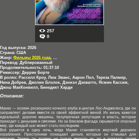
257
0
Год выпуска:
2026
Страна:
США
Жанр:
Фильмы 2026 года
,
Боевики
,
Комедии
,
Триллеры
Перевод:
Дублированный
Продолжительность:
01:37:10
Режиссер:
Деррик Борте
В ролях:
Расселл Кроу, Люк Эванс, Аарон Пол, Тереза Палмер,
Нина Добрев, Джолин Блэлок, Дэниэл Дзоватто, Ясмин Кассим,
Джош МакКонвилл, Бенедикт Харди
Описание:
Манко — хозяин роскошного ночного клуба в центре Лос-Анджелеса, где он
заправляет делами вместе со своей эффектной женой. Их жизнь кажется
идеальной: дорогие машины, безупречная репутация и власть, которая
приходит с деньгами и связями. Но за блеском фасада скрывается опасный
мир, где каждый шаг может стать последним.
Всё рушится в одну ночь, когда Манко становится жертвой дерзкого
ограбления. Преступники похищают деньги, которые он отмывал для
картеля. Теперь он должен не только вернуть их, но и доказать своим