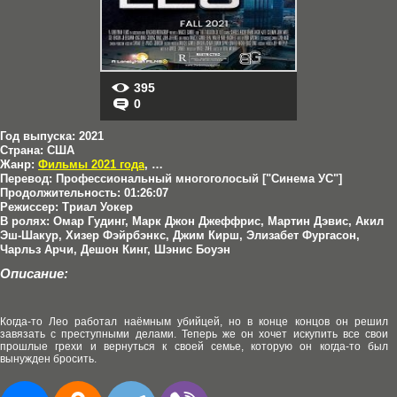
395
0
Год выпуска:
2021
Страна:
США
Жанр:
Фильмы 2021 года
,
Драмы
Перевод:
Профессиональный многоголосый ["Синема УС"]
Продолжительность:
01:26:07
Режиссер:
Триал Уокер
В ролях:
Омар Гудинг, Марк Джон Джеффрис, Мартин Дэвис, Акил
Эш-Шакур, Хизер Фэйрбэнкс, Джим Кирш, Элизабет Фургасон,
Чарльз Арчи, Дешон Кинг, Шэнис Боуэн
Описание:
Когда-то Лео работал наёмным убийцей, но в конце концов он решил
завязать с преступными делами. Теперь же он хочет искупить все свои
прошлые грехи и вернуться к своей семье, которую он когда-то был
вынужден бросить.