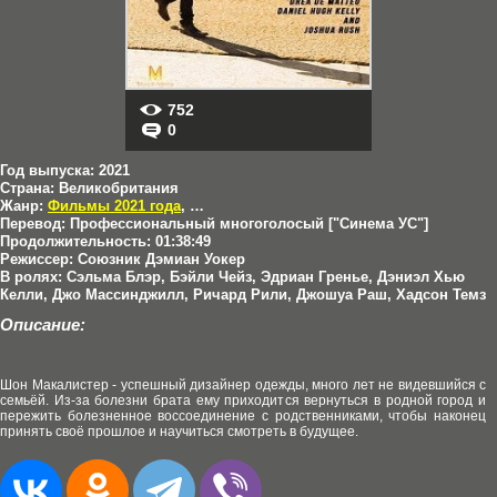
752
0
Год выпуска:
2021
Страна:
Великобритания
Жанр:
Фильмы 2021 года
,
Драмы
Перевод:
Профессиональный многоголосый ["Синема УС"]
Продолжительность:
01:38:49
Режиссер:
Союзник Дэмиан Уокер
В ролях:
Сэльма Блэр, Бэйли Чейз, Эдриан Гренье, Дэниэл Хью
Келли, Джо Массинджилл, Ричард Рили, Джошуа Раш, Хадсон Темз
Описание:
Шон Макалистер - успешный дизайнер одежды, много лет не видевшийся с
семьёй. Из-за болезни брата ему приходится вернуться в родной город и
пережить болезненное воссоединение с родственниками, чтобы наконец
принять своё прошлое и научиться смотреть в будущее.