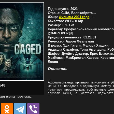
Год выпуска:
2021
Страна:
США, Великобритания
Жанр:
Фильмы 2021 года
,
Драмы
,
Трил
Качество:
WEB-DLRip
Размер:
1.36 GB
Перевод:
Профессиональный многогол
[@MUZOBOZ@]
Продолжительность:
01:21:01
Режиссер:
Аарон Фьельман
В ролях:
Эди Гатеги, Мелора Хардин,
Анджела Сарафян, Тони Амендола, Робе
Шафер, Джеймс Джаггер, Крис Бласман
МакКензи, МакКристол Харрис, Кристин
Лосон
Описание:
Афроамериканца признают виновным в уб
548
жены. Он попадает в одиночную камеру, г
начинают преследовать собственные де
призрак жены, а жестокая надзирате
ает его на прочность.