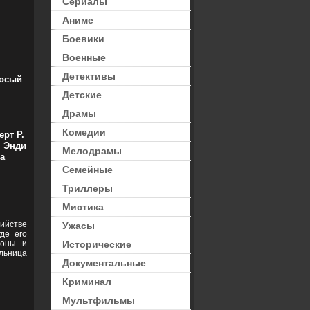
Сериалы
Аниме
Боевики
леры
,
Ужасы
Военные
Детективы
осый
Детские
Драмы
Комедии
рт Р.
, Энди
Мелодрамы
а
Семейные
Триллеры
Мистика
ийстве
Ужасы
де его
моны и
Исторические
льница
Документальные
Криминал
Мультфильмы