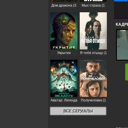
Дом дракона (3
Мыс страха (1
сезон)
сезон)
КАДР
Укрытие
Я тебя отыщу (1
(Бункер) (3
сезон)
сезон)
Аватар: Легенда
Получеловек (1
об Аанге (2
сезон)
сезон)
ВСЕ СЕРИАЛЫ