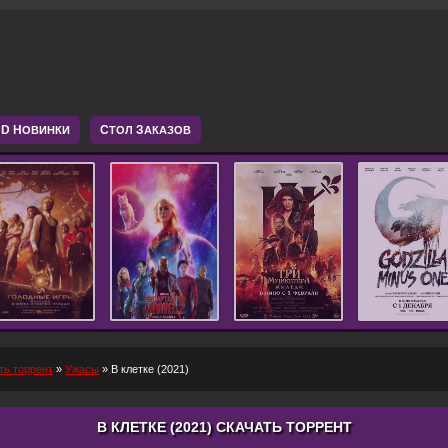
D Н
С
З
ОВИНКИ
ТОЛ
АКАЗОВ
ть торрент
»
Ужасы
» В клетке (2021)
В КЛЕТКЕ (2021) СКАЧАТЬ ТОРРЕНТ