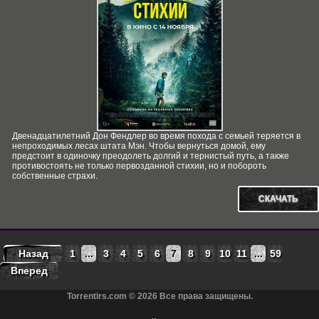
Двенадцатилетний Дон Фендлер во время похода с семьей теряется в
непроходимых лесах штата Мэн. Чтобы вернуться домой, ему
предстоит в одиночку преодолеть долгий и тернистый путь, а также
противостоять не только первозданной стихии, но и побороть
собственные страхи.
СКАЧАТЬ
Назад
1
...
3
4
5
6
7
8
9
10
11
...
59
Вперед
Torrentirs.com © 2026 Все права защищены.