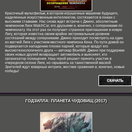
Красочный мультфильм, в котором игрушечные машинки будущего,
наделенные искусственным интеллектом, состязаются в гонках с
высокими ставками. Нас снова ждет встреча с Джино, абсолютным
чемпионом Лиги WatchCar, его друзьями и, конечно, c соперниками по
чемпионату. На этот раз он получает странное приглашение в новую
Лигу, которая известна своим крайне экстремальным уровнем
состязаний между соперниками. Джино приходит посмотреть на один
из матчей Лиги с участием местного чемпиона Кена. По пути домой он
подвергается нападению плохих парней, которые крадут его
высокотехнологичного друга — автокар BlueWill. Джино при поддержке
своих новых друзей возвращает автомобиль и выясняет, кто
организатор похищения. Наш герой решает принять участие в
очередном сезоне Лиги, но скрываясь за таинственной маской.
Зрителей ждут коварные интриги, жесткие сражения и, конечно, новые
победы!
СКАЧАТЬ
ГОДЗИЛЛА: ПЛАНЕТА ЧУДОВИЩ (2017)