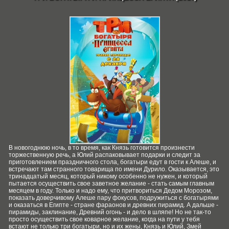
В новогоднюю ночь, в то время, как Князь готовится произнести
торжественную речь, а Юлий распаковывает подарки и следит за
приготовлением праздничного стола, богатыри едут в гости к Алеше, и
встречают там странного товарища по имени Дурило. Оказывается, это
тринадцатый месяц, который никому особенно не нужен, и который
пытается осуществить свое заветное желание - стать самым главным
месяцем в году. Только и надо ему, что притвориться Дедом Морозом,
показать доверчивому Алеше пару фокусов, подружиться с богатырями
и оказаться в Египте - стране фараонов и древних пирамид. А дальше -
пирамиды, заклинание, Древний огонь - и дело в шляпе! Но не так-то
просто осуществить свое коварное желание, когда на пути у тебя
встают не только три богатыри, но и их жены, Князь и Юлий, Змей