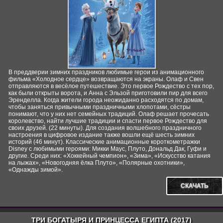
В преддверии зимних праздников любимые герои из анимационного
фильма «Холодное сердце» возвращаются на экраны. Олаф и Свен
отправляются в весёлое путешествие. Это первое Рождество с тех пор,
как были открыты ворота, и Анна с Эльзой приготовили пир для всего
Эренделла. Когда жители города неожиданно расходятся по домам,
чтобы заняться привычными праздничными хлопотами, сёстры
понимают, что у них нет семейных традиций. Олаф решает прочесать
королевство, найти лучшие традиции и спасти первое Рождество для
своих друзей. (22 минуты). Для создания волшебного праздничного
настроения в цифровое издание также вошли ещё шесть зимних
историй (46 минут). Классические анимационные короткометражки
Disney с любимыми героями: Микки Маус, Плуто, Дональд Дак, Гуфи и
другие. Среди них: «Хоккейный чемпион», «Зима», «Искусство катания
на лыжах», «Новогодняя ёлка Плуто», «Полярные охотники»,
«Однажды зимой».
СКАЧАТЬ
ТРИ БОГАТЫРЯ И ПРИНЦЕССА ЕГИПТА (2017)