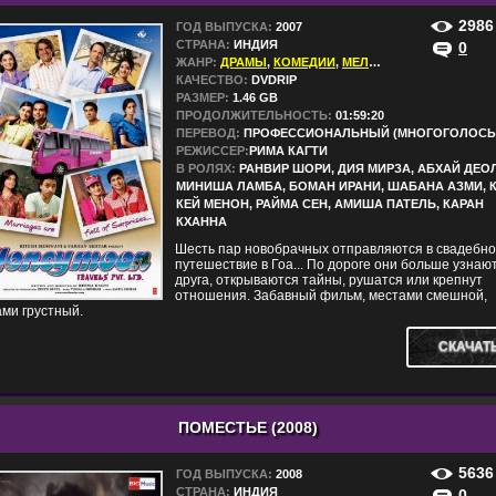
2986
ГОД ВЫПУСКА:
2007
СТРАНА:
ИНДИЯ
0
ЖАНР:
ДРАМЫ
,
КОМЕДИИ
,
МЕЛОДРАМЫ
КАЧЕСТВО:
DVDRIP
РАЗМЕР:
1.46 GB
ПРОДОЛЖИТЕЛЬНОСТЬ:
01:59:20
ПЕРЕВОД:
ПРОФЕССИОНАЛЬНЫЙ (МНОГОГОЛОСЫ
РЕЖИССЕР:
РИМА КАГТИ
В РОЛЯХ:
РАНВИР ШОРИ, ДИЯ МИРЗА, АБХАЙ ДЕОЛ
МИНИША ЛАМБА, БОМАН ИРАНИ, ШАБАНА АЗМИ, 
КЕЙ МЕНОН, РАЙМА СЕН, АМИША ПАТЕЛЬ, КАРАН
КХАННА
Шесть пар новобрачных отправляются в свадебн
путешествие в Гоа... По дороге они больше узнают
друга, открываются тайны, рушатся или крепнут
отношения. Забавный фильм, местами смешной,
ми грустный.
СКАЧАТ
ПОМЕСТЬЕ (2008)
5636
ГОД ВЫПУСКА:
2008
СТРАНА:
ИНДИЯ
0