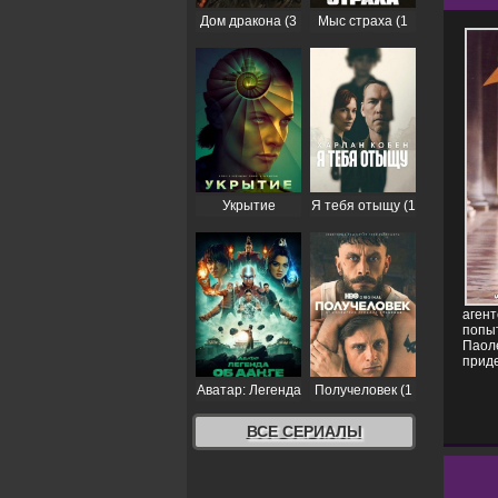
Дом дракона (3
Мыс страха (1
сезон)
сезон)
Укрытие
Я тебя отыщу (1
(Бункер) (3
сезон)
сезон)
агент
попыт
Паоле
приде
Аватар: Легенда
Получеловек (1
об Аанге (2
сезон)
сезон)
ВСЕ СЕРИАЛЫ