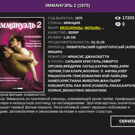
ЭММАНУЭЛЬ 2 (1975)
17203
ГОД ВЫПУСКА:
1975
СТРАНА:
ФРАНЦИЯ
0
ЖАНР:
МЕЛОДРАМЫ
,
ФИЛЬМЫ В HD
КАЧЕСТВО:
BDRIP
РАЗМЕР:
1.26 GB
ПРОДОЛЖИТЕЛЬНОСТЬ:
01:31:25
ПЕРЕВОД:
ЛЮБИТЕЛЬСКИЙ ОДНОГОЛОСЫЙ (АЛЕ
МИШИН)
РЕЖИССЕР:
ФРАНСИС ДЖАКОБЕТТИ
В РОЛЯХ:
СИЛЬВИЯ КРИСТЕЛЬ,УМБЕРТО
ОРСИНИ,ФРЕДЕРИК ЛАГАШ,КАТРИН РИВЕ,АНРИ
ЧЕРНЯК,ТОМ КЛАРК,ФЛОРАНС Л. АФУМА,КЛЕР
РИШАР,ЛАУРА ГЕМСЕР,ЖАКЛИН МЭЙ ЛАЙН,ЕВА
ХАМЕЛ,КРИСТИАНА ЖИБЕЛИН,ЖАН-ПЬЕРР
НЭМ,МАРСЕЛЬ ЛАН ФОНГ,ИЗАБЕЛЬ ЛАКАН,КАРОЛ
ЛОРАНС,ВЕНАНТИНО ВЕНАНТИНИ
тором фильме знаменитого
ала Эммануэль из прилежной ученицы, усваивающей уроки любви, превращае
товую и ненасытную охотницу за наслаждениями. Эротизм картины значител
ышает первый фильм сериала. Незатейливый сюжет украшен пейзажами и
ами, автомобилями и океанскими волнами и наполнен страстью.
СКАЧАТ