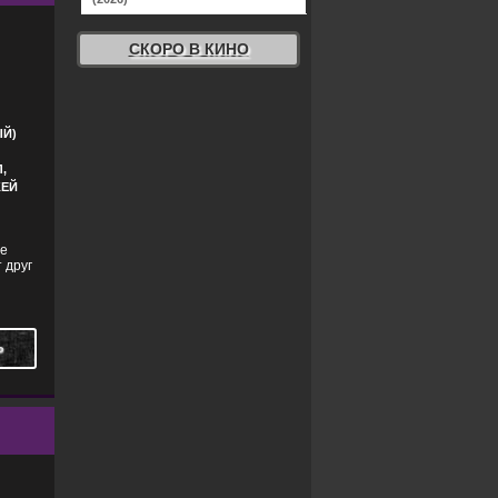
СКОРО В КИНО
Й)
,
КЕЙ
ое
 друг
Ь