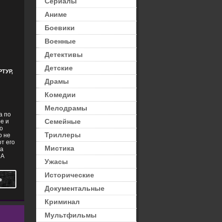
Сериалы
Аниме
,
ФИЛЬМЫ В HD
Боевики
Военные
Детективы
Детские
ТУР,
Драмы
Комедии
Мелодрамы
а по
Семейные
е и
о
Триллеры
о не
т его
Мистика
на
 А
Ужасы
Исторические
Ь
Документальные
Криминал
Мультфильмы