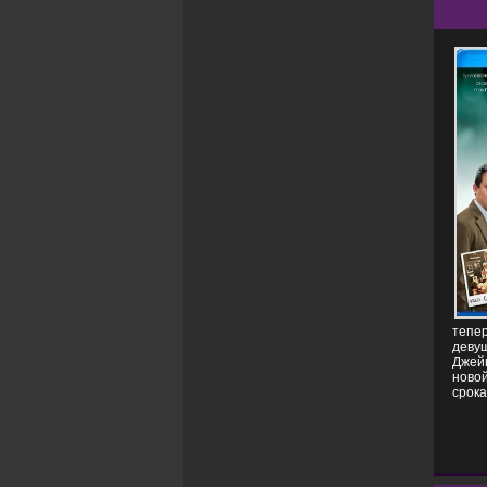
тепер
девуш
Джейк
новой
срока