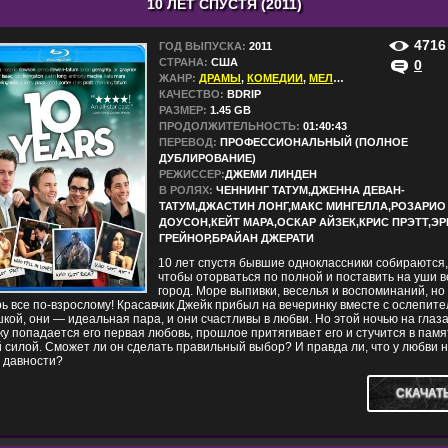
10 ЛЕТ СПУСТЯ (2011)
4716
ГОД ВЫПУСКА:
2011
СТРАНА:
США
0
ЖАНР:
ДРАМЫ
,
КОМЕДИИ
,
МЕЛОДРАМЫ
,
ФИЛЬМЫ 
КАЧЕСТВО:
BDRIP
РАЗМЕР:
1.45 GB
ПРОДОЛЖИТЕЛЬНОСТЬ:
01:40:43
ПЕРЕВОД:
ПРОФЕССИОНАЛЬНЫЙ (ПОЛНОЕ
ДУБЛИРОВАНИЕ)
РЕЖИССЕР:
ДЖЕМИ ЛИНДЕН
В РОЛЯХ:
ЧЕННИНГ ТАТУМ,ДЖЕННА ДЕВАН-
ТАТУМ,ДЖАСТИН ЛОНГ,МАКС МИНГЕЛЛА,РОЗАРИО
ДОУСОН,КЕЙТ МАРА,ОСКАР АЙЗЕК,КРИС ПРЭТТ,ЭР
ГРЕЙНОР,БРАЙАН ДЖЕРАТИ
10 лет спустя бывшие одноклассники собираются,
чтобы оторваться по полной и поставить на уши в
город. Море выпивки, веселья и воспоминаний, но
ь все по-взрослому! Красавчик Джейк прибыл на вечеринку вместе с ослепит
кой, они — идеальная пара, и они счастливы в любви. Но этой ночью на глаз
у попадается его первая любовь, прошлое притягивает его и стучится в памя
 силой. Сможет ли он сделать правильный выбор? И правда ли, что у любви 
 давности?
СКАЧАТ