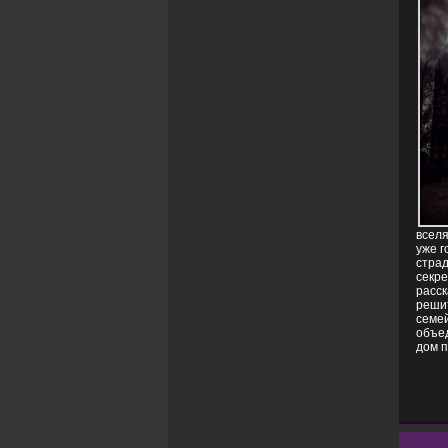
вселя
уже г
страд
секре
расск
решит
семей
объед
дом п