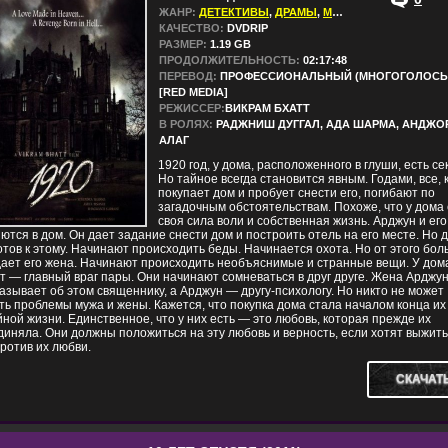
ЖАНР:
ДЕТЕКТИВЫ
,
ДРАМЫ
,
МЕЛОДРАМЫ
,
ТРИЛЛ
КАЧЕСТВО:
DVDRIP
РАЗМЕР:
1.19 GB
ПРОДОЛЖИТЕЛЬНОСТЬ:
02:17:48
ПЕРЕВОД:
ПРОФЕССИОНАЛЬНЫЙ (МНОГОГОЛОСЫ
[RED MEDIA]
РЕЖИССЕР:
ВИКРАМ БХАТТ
В РОЛЯХ:
РАДЖНИШ ДУГГАЛ, АДА ШАРМА, АНДЖО
АЛАГ
1920 год, у дома, расположенного в глуши, есть се
Но тайное всегда становится явным. Годами, все, 
покупает дом и пробует снести его, погибают по
загадочным обстоятельствам. Похоже, что у дома 
своя сила воли и собственная жизнь. Арджун и ег
ются в дом. Он дает задание снести дом и построить отель на его месте. Но 
отов к этому. Начинают происходить беды. Начинается охота. Но от этого бо
ает его жена. Начинают происходить необъяснимые и странные вещи. У дом
т — главный враг пары. Они начинают сомневаться в друг друге. Жена Арджу
азывает об этом священнику, а Арджун — другу-психологу. Но никто не может
ь проблемы мужа и жены. Кажется, что покупка дома стала началом конца их
ной жизни. Единственное, что у них есть — это любовь, которая прежде их
иняла. Они должны положиться на эту любовь и верность, если хотят выжить
ротив их любви.
СКАЧАТ