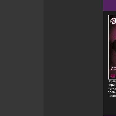
Во в
сери
неис
прев
наряд