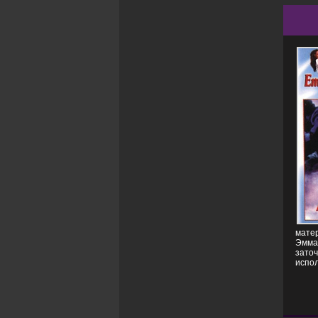
мате
Эмман
заточ
испо