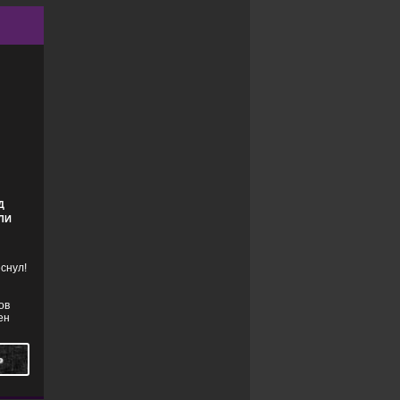
Д
ЛИ
снул!
ов
ен
Ь