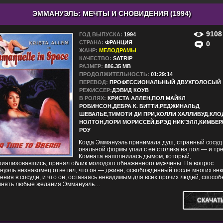
ЭММАНУЭЛЬ: МЕЧТЫ И СНОВИДЕНИЯ (1994)
9108
ГОД ВЫПУСКА:
1994
СТРАНА:
ФРАНЦИЯ
0
ЖАНР:
МЕЛОДРАМЫ
КАЧЕСТВО:
SATRIP
РАЗМЕР:
886.35 MB
ПРОДОЛЖИТЕЛЬНОСТЬ:
01:29:14
ПЕРЕВОД:
ПРОФЕССИОНАЛЬНЫЙ ДВУХГОЛОСЫЙ
РЕЖИССЕР:
ДЭВИД КОУВ
В РОЛЯХ:
КРИСТА АЛЛЕН,ПОЛ МАЙКЛ
РОБИНСОН,ДЕБРА К. БИТТИ,РЕДЖИНАЛЬД
ШЕВАЛЬЕ,ТИМОТИ ДИ ПРИ,ХОЛЛИ ХАЛЛИВУД,КЛО
НОЛТОН,ЛОРИ МОРИССЕЙ,БРЭД НИК’ЭЛЛ,КИМБЕР
РОУ
Когда Эммануэль принимала душ, странный сосуд
овальной формы упал с ее столика на пол — и тре
Комната наполнилась дымом, который,
риализовавшись, принял облик молодого обнаженного мужчины. На вопрос
уэль незнакомец ответил, что он — джинн, освобожденный после многих век
ения в сосуде, и что он, оставаясь невидимым для всех прочих людей, способ
лнять любые желания Эммануэль…
СКАЧАТ