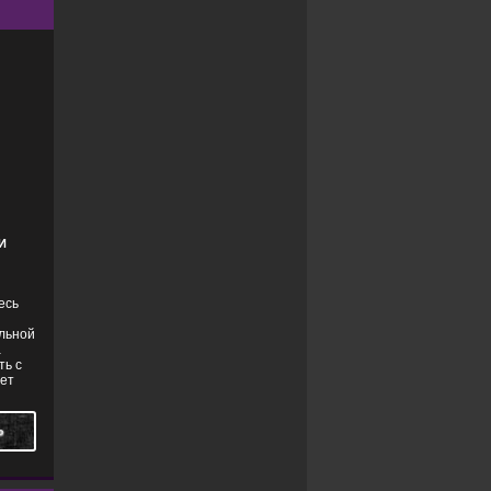
В HD
И
есь
ельной
а
ть с
нет
Ь