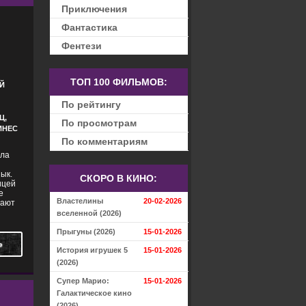
Приключения
Фантастика
Фентези
ТОП 100 ФИЛЬМОВ:
Й
По рейтингу
Ц,
По просмотрам
ИНЕС
По комментариям
ола
зык.
СКОРО В КИНО:
ицей
е
Властелины
20-02-2026
гают
вселенной (2026)
Прыгуны (2026)
15-01-2026
Ь
История игрушек 5
15-01-2026
(2026)
Супер Марио:
15-01-2026
Галактическое кино
(2026)