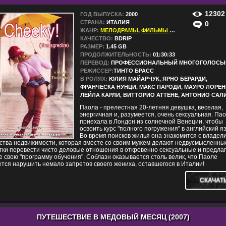
12302
ГОД ВЫПУСКА:
2000
СТРАНА:
ИТАЛИЯ
0
ЖАНР:
МЕЛОДРАМЫ
,
ФИЛЬМЫ В HD
КАЧЕСТВО:
BDRIP
РАЗМЕР:
1.45 GB
ПРОДОЛЖИТЕЛЬНОСТЬ:
01:30:33
ПЕРЕВОД:
ПРОФЕССИОНАЛЬНЫЙ МНОГОГОЛОСЫ
РЕЖИССЕР:
ТИНТО БРАСС
В РОЛЯХ:
ЮЛИЯ МАЙАРЧУК, ЯРНО БЕРАРДИ,
ФРАНЧЕСКА НУНЦИ, МАКС ПАРОДИ, МАУРО ЛОРЕН
ЛЕЙЛА КАРЛИ, ВИТТОРИО АТТЕНЕ, АНТОНИО САЛ
Паола - прелестная 20-летняя девушка, веселая,
энергичная и, разумеется, очень сексуальная. Па
приехала в Лондон из солнечной Венеции, чтобы
освоить курс "полного погружения" в английский я
Во время поисков жилья она знакомится с владел
ства недвижимости, которая вместе со своим мужем делают недвусмысленны
ки перевести чисто деловые отношения в откровенно сексуальные и предла
 свою "программу обучения". Соблазн оказывается столь велик, что Паоле
тся нарушить немало запретов своего жениха, оставшегося в Италии!
СКАЧАТ
ПУТЕШЕСТВИЕ В МЕДОВЫЙ МЕСЯЦ (2007)