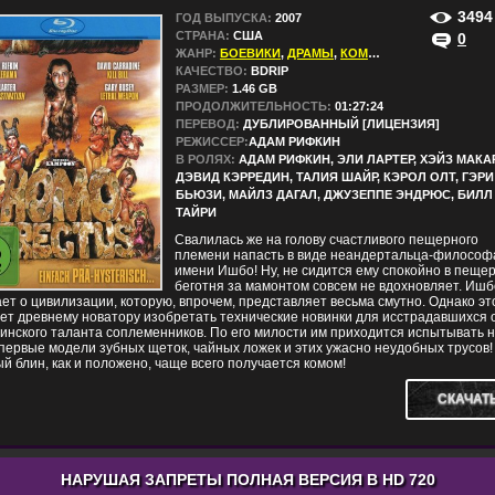
3494
ГОД ВЫПУСКА:
2007
СТРАНА:
США
0
ЖАНР:
БОЕВИКИ
,
ДРАМЫ
,
КОМЕДИИ
,
МЕЛОДРАМЫ
КАЧЕСТВО:
BDRIP
РАЗМЕР:
1.46 GB
ПРОДОЛЖИТЕЛЬНОСТЬ:
01:27:24
ПЕРЕВОД:
ДУБЛИРОВАННЫЙ [ЛИЦЕНЗИЯ]
РЕЖИССЕР:
АДАМ РИФКИН
В РОЛЯХ:
АДАМ РИФКИН, ЭЛИ ЛАРТЕР, ХЭЙЗ МАКАР
ДЭВИД КЭРРЕДИН, ТАЛИЯ ШАЙР, КЭРОЛ ОЛТ, ГЭРИ
БЬЮЗИ, МАЙЛЗ ДАГАЛ, ДЖУЗЕППЕ ЭНДРЮС, БИЛЛ
ТАЙРИ
Свалилась же на голову счастливого пещерного
племени напасть в виде неандертальца-философ
имени Ишбо! Ну, не сидится ему спокойно в пещер
беготня за мамонтом совсем не вдохновляет. Ишб
ет о цивилизации, которую, впрочем, представляет весьма смутно. Однако эт
т древнему новатору изобретать технические новинки для исстрадавшихся о
инского таланта соплеменников. По его милости им приходится испытывать 
первые модели зубных щеток, чайных ложек и этих ужасно неудобных трусов!
й блин, как и положено, чаще всего получается комом!
СКАЧАТ
НАРУШАЯ ЗАПРЕТЫ ПОЛНАЯ ВЕРСИЯ В HD 720