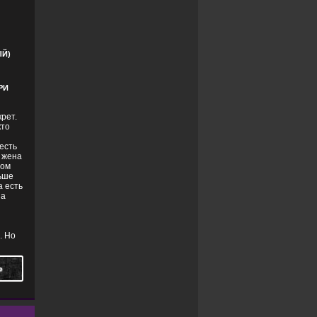
ЕРЫ
,
УЖАСЫ
Й)
РИ
крет.
кто
есть
о жена
дом
льше
а есть
на
. Но
Ь