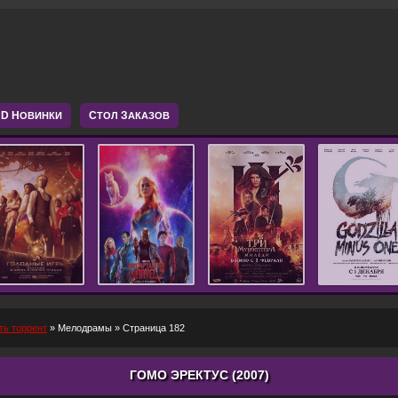
D Н
С
З
ОВИНКИ
ТОЛ
АКАЗОВ
ть торрент
»
Мелодрамы
» Страница 182
ГОМО ЭРЕКТУС (2007)