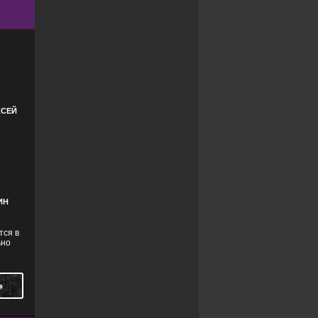
КСЕЙ
ИН
тся в
ьно
Ь