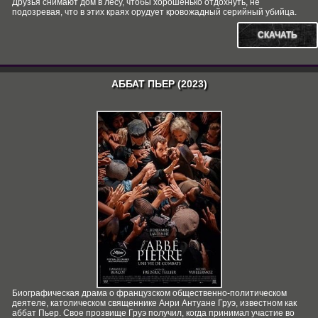
Друзья снимают дом в лесу, чтобы хорошенько отдохнуть, не
подозревая, что в этих краях орудует кровожадный серийный убийца.
СКАЧАТЬ
АББАТ ПЬЕР (2023)
Биографическая драма о французском общественно-политическом
деятеле, католическом священнике Анри Антуане Груэ, известном как
аббат Пьер. Свое прозвище Груэ получил, когда принимал участие во