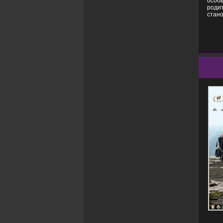
особы
родит
стано