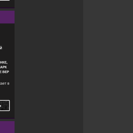
Й
НКЕ,
МАРК
Е ВЕР
ает в
Ь