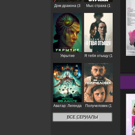
Дом дракона (3
Мыс страха (1
сезон)
сезон)
Укрытие
Я тебя отыщу (1
(Бункер) (3
сезон)
сезон)
Аватар: Легенда
Получеловек (1
об Аанге (2
сезон)
сезон)
ВСЕ СЕРИАЛЫ