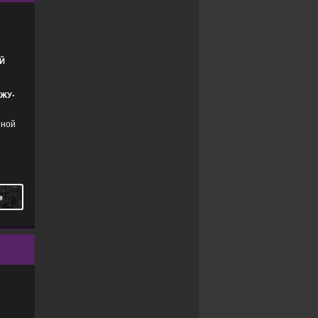
Й
ДЖУ-
нной
Ь