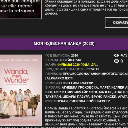
Жанна обращается в полицию, когда ее дочь Хлоя
сбегает из дома, но следователи не спешат брать
дело. Тогда женщина сама отправляется на поиск
дочери.
СКАЧАТ
МОЯ ЧУДЕСНАЯ ВАНДА (2020)
473
ГОД ВЫПУСКА:
2020
СТРАНА:
ШВЕЙЦАРИЯ
0
ЖАНР:
ФИЛЬМЫ 2020 ГОДА
,
ДРАМЫ
,
КОМЕДИИ
ПРОДОЛЖИТЕЛЬНОСТЬ:
01:52:42
ПЕРЕВОД:
ПРОФЕССИОНАЛЬНЫЙ МНОГОГОЛОСЫ
[ALPHAPROJECT]
РЕЖИССЕР:
БЕТТИНА ОБЕРЛИ
В РОЛЯХ:
АГНЕШКА ГРОХОВСКА, МАРТА КЕЛЛЕР, 
ЮНГ, БИРГИТ МИНИХМАЙР, ЯКОБ МАЧЕНЦ, АНАТО
ТАУБМАН, ЦЕЗАРЫ ПАЗУРА, БРУНО РАЙСКИ, АГАТА
РЗЕШЕВСКАЯ, СИБИЛЛА ЛОЙЕНБЕРГЕР
Полька Ванда заботится о богатом Йозефе на его
вилле на берегу озера. Она рядом с ним круглосу
и помогает его жене Эльзе по хозяйству. Сын Грег
прежнему живет под родительской крышей, а
амбициозная дочь Софи навещает семью только 