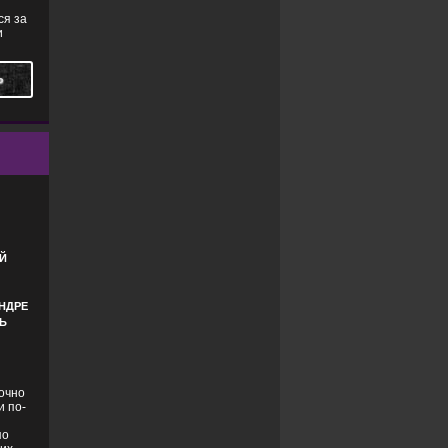
ся за
и
Ь
Й
АНДРЕ
ЛЬ
точно
и по-
по