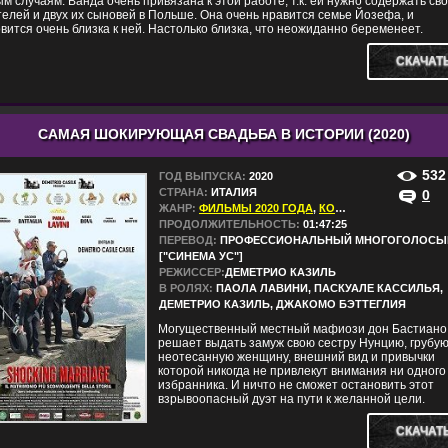
м случаям. Ванда очень привязана к этой работе, т.к. ей нужно содержать св
елей и двух их сыновей в Польше. Она очень нравится семье Йозефа, и
вится очень близка к ней. Настолько близка, что неожиданно беременеет.
СКАЧАТ
САМАЯ ШОКИРУЮЩАЯ СВАДЬБА В ИСТОРИИ (2020)
532
ГОД ВЫПУСКА:
2020
СТРАНА:
ИТАЛИЯ
0
ЖАНР:
ФИЛЬМЫ 2020 ГОДА
,
КОМЕДИИ
ПРОДОЛЖИТЕЛЬНОСТЬ:
01:47:25
ПЕРЕВОД:
ПРОФЕССИОНАЛЬНЫЙ МНОГОГОЛОСЫ
["СИНЕМА УС"]
РЕЖИССЕР:
ДЕМЕТРИО КАЗИЛЬ
В РОЛЯХ:
ПАОЛА ЛАВИНИ, ПАСКУАЛЕ КАССИЛЬЯ,
ДЕМЕТРИО КАЗИЛЬ, ДЖАКОМО БЭТТЕГЛИЯ
Могущественный местный мафиози дон Бастиано
решает выдать замуж свою сестру Нунцию, грубую
неотесанную женщину, внешний вид и привычки
которой никогда не привлекут внимания ни одного
избранника. И ничто не cможет остановить этот
взрывоопасный дуэт на пути к желанной цели.
СКАЧАТ