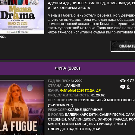
АДУННИ АДЕ, ЧИНЬЕРЕ УИЛФРЕД, ОЛИВ ЭМОДИ, Р
АТТАХ, ОПЕЙЕМИ АЕОЛА
Мена и Гбоега очень хотели ребёнка, но у девушк
случился выкидыш. Тогда молодая пара обращает
помощью к своей ассистентке Кеми с предложени
стать суррогатной матерью. Тогда они ещё не знал
какое тяжёлое испытание судьба им приготовила 
раз.
СКАЧАТ
ФУГА (2020)
477
ГОД ВЫПУСКА:
2020
СТРАНА:
ФРАНЦИЯ
0
ЖАНР:
ФИЛЬМЫ 2020 ГОДА
,
ДРАМЫ
ПРОДОЛЖИТЕЛЬНОСТЬ:
01:29:02
ПЕРЕВОД:
ПРОФЕССИОНАЛЬНЫЙ МНОГОГОЛОСЫ
["СИНЕМА УС"]
РЕЖИССЕР:
КСАВЬЕ ДЮРРИНЖЕ
В РОЛЯХ:
ВАЛЕРИ КАРСЕНТИ, САМИР ГЕСМИ, САГ
СТЕВЕНЕН, МАЙЛИН ДЮБУА, ЭЛИСОН ПАРАДИ, РО
МОНГО, РОБИН МИНЬЕ, ПРУН РИЧАРД, ЛОРАН
ОЛЬМЕДО, НАДЖЕТО ИНДЖАЙ