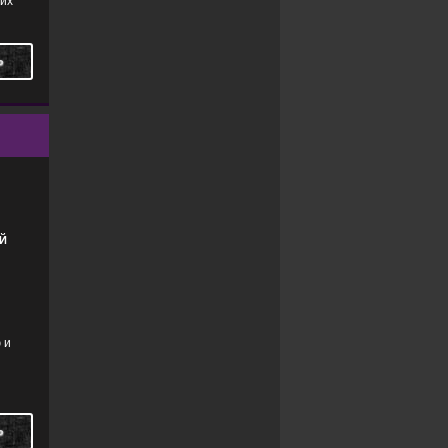
оих
Ь
Й
 и
Ь