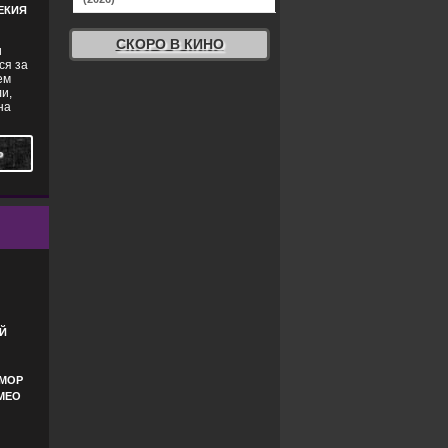
ЕКИЯ
СКОРО В КИНО
и
ся за
ем
и,
на
Ь
Й
АМОР
МЕО