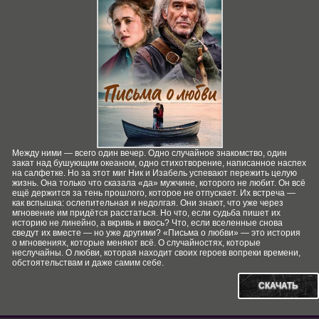
Между ними — всего один вечер. Одно случайное знакомство, один
закат над бушующим океаном, одно стихотворение, написанное наспех
на салфетке. Но за этот миг Ник и Изабель успевают пережить целую
жизнь. Она только что сказала «да» мужчине, которого не любит. Он всё
ещё держится за тень прошлого, которое не отпускает. Их встреча —
как вспышка: ослепительная и недолгая. Они знают, что уже через
мгновение им придётся расстаться. Но что, если судьба пишет их
историю не линейно, а вкривь и вкось? Что, если вселенные снова
сведут их вместе — но уже другими? «Письма о любви» — это история
о мгновениях, которые меняют всё. О случайностях, которые
неслучайны. О любви, которая находит своих героев вопреки времени,
обстоятельствам и даже самим себе.
СКАЧАТЬ