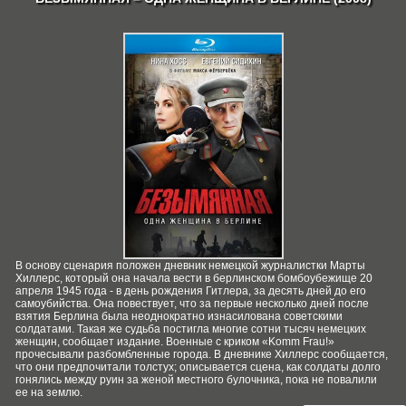
В основу сценария положен дневник немецкой журналистки Марты
Хиллерс, который она начала вести в берлинском бомбоубежище 20
апреля 1945 года - в день рождения Гитлера, за десять дней до его
самоубийства. Она повествует, что за первые несколько дней после
взятия Берлина была неоднократно изнасилована советскими
солдатами. Такая же судьба постигла многие сотни тысяч немецких
женщин, сообщает издание. Военные с криком «Komm Frau!»
прочесывали разбомбленные города. В дневнике Хиллерс сообщается,
что они предпочитали толстух; описывается сцена, как солдаты долго
гонялись между руин за женой местного булочника, пока не повалили
ее на землю.