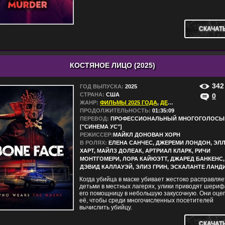
СКАЧАТ
КОСТЯНОЕ ЛИЦО (2025)
342
ГОД ВЫПУСКА:
2025
СТРАНА:
США
0
ЖАНР:
ФИЛЬМЫ 2025 ГОДА
,
ДЕТЕКТИВЫ
,
ТРИЛЛЕ
ПРОДОЛЖИТЕЛЬНОСТЬ:
01:35:09
ПЕРЕВОД:
ПРОФЕССИОНАЛЬНЫЙ МНОГОГОЛОСЫ
["СИНЕМА УС"]
РЕЖИССЕР:
МАЙКЛ ДОНОВАН ХОРН
В РОЛЯХ:
ЕЛЕНА САНЧЕС, ДЖЕРЕМИ ЛОНДОН, ЭЛ
ХАРТ, МАЙЛЗ ДОЛЕАК, АРТРИАЛ КЛАРК, РИЧИ
МОНТГОМЕРИ, ЛОРА КАЙЮЭТТ, ДЖАРЕД БАНКЕНС,
ДЭВИД КАЛЛАУЭЙ, ЭЛИЗ ГРИН, ЭСКАЛАНТЕ ЛАНД
Когда убийца в маске убивает жестоко расправляе
детьми в местных лагерях, улики приводят шериф
его помощницу в небольшую закусочную. Они оце
её, чтобы среди многочисленных посетителей
вычислить убийцу.
СКАЧАТ