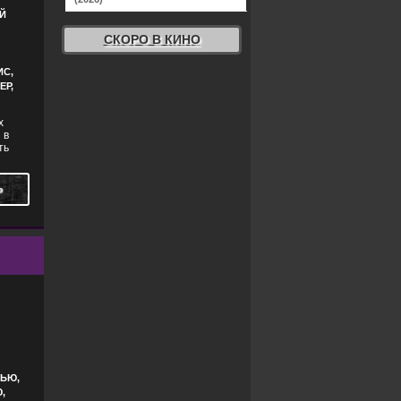
Й
СКОРО В КИНО
ИС,
ЕР,
х
 в
ть
Ь
Ы
,
КОМЕДИИ
,
ПРИКЛЮЧЕНИЯ
,
ФЕНТЕЗИ
ЛЬЮ,
,