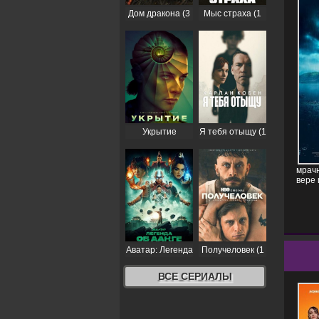
Дом дракона (3
Мыс страха (1
сезон)
сезон)
Укрытие
Я тебя отыщу (1
(Бункер) (3
сезон)
сезон)
мрачн
вере 
Аватар: Легенда
Получеловек (1
об Аанге (2
сезон)
сезон)
ВСЕ СЕРИАЛЫ