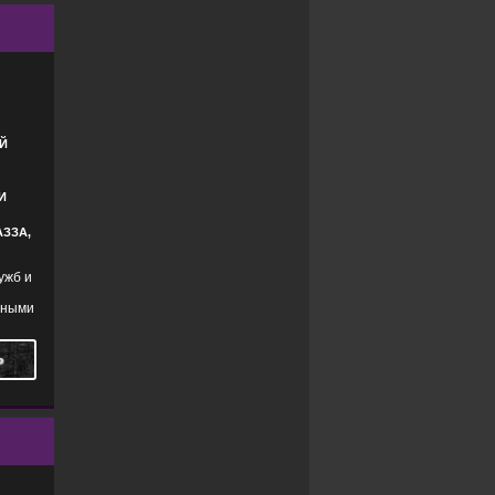
ТРИЛЛЕРЫ
,
КРИМИНАЛ
Й
И
АЗЗА,
ужб и
ачными
Ь