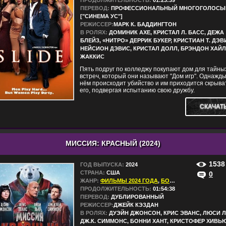
ПРОДОЛЖИТЕЛЬНОСТЬ:
01:23:39
ПЕРЕВОД:
ПРОФЕССИОНАЛЬНЫЙ МНОГОГОЛОСЫ
["СИНЕМА УС"]
РЕЖИССЕР:
МАРК К. БАДДИНГТОН
В РОЛЯХ:
ДОМИНИК AXE, КРИСТАЛ Л. БАСС, ДЕЖА
БЛЕЙЗ, «НИТРО» ДЕРРИК БУКЕР, КРИСТИАН Т. ДЭВ
НЕЙСИОН ДЭВИС, КРИСТАЛ ДОЛЛ, БРЭНДОН ХАЙЛ
ЖАККИС
Пять подруг по колледжу покупают дом для тайны
встреч, который они называют "Дом игр". Однажды
нём происходит убийство и им приходится скрыва
его, подвергая испытанию свою дружбу.
СКАЧАТ
МИССИЯ: КРАСНЫЙ (2024)
1538
ГОД ВЫПУСКА:
2024
СТРАНА:
США
0
ЖАНР:
ФИЛЬМЫ 2024 ГОДА
,
БОЕВИКИ
,
ДЕТЕКТИВ
ПРОДОЛЖИТЕЛЬНОСТЬ:
01:54:38
ПЕРЕВОД:
ДУБЛИРОВАННЫЙ
РЕЖИССЕР:
ДЖЕЙК КЭЗДАН
В РОЛЯХ:
ДУЭЙН ДЖОНСОН, КРИС ЭВАНС, ЛЮСИ 
ДЖ.К. СИММОНС, БОННИ ХАНТ, КРИСТОФЕР ХИВЬЮ