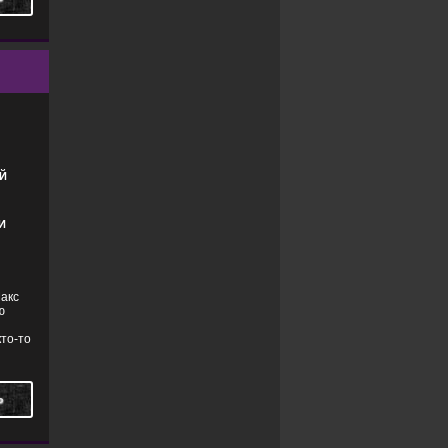
ТРИЛЛЕРЫ
Й
И
Макс
ю
кто-то
Ь