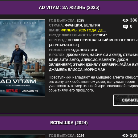
AD VITAM: ЗА ЖИЗНЬ (2025)
386
ГОД ВЫПУСКА:
2025
СТРАНА:
ФРАНЦИЯ, БЕЛЬГИЯ
0
ЖАНР:
ФИЛЬМЫ 2025 ГОДА
,
ДЕТЕКТИВЫ
,
ДРАМЫ
,
ПРОДОЛЖИТЕЛЬНОСТЬ:
01:38:47
ПЕРЕВОД:
ПРОФЕССИОНАЛЬНЫЙ МНОГОГОЛОСЫ
[ALPHAPROJECT]
РЕЖИССЕР:
РОДОЛЬФ ЛОГА
В РОЛЯХ:
ДЖОМ КЕЙН, НАСИМ СИ АХМЕД, СТЕФАН
КАИР, ЗИТА АНРО, АЛЕКСИС МАНЕНТИ, ДЖОН
ХЕЛДЕНБЕРГ, ЭТЬЕН ДЖИЛЛУ-КЕРВЕРН, РАЙАН БУ
ДЖАМЕЛЬ БЛИССА, МОРИС ЧАН
Преступники нападают на бывшего агента спецсл
его жену в их собственном доме, вынуждая героя
участвовать в смертельной игре, связанной с мр
событиями его прошлого.
СКАЧАТ
ВСПЫШКА (2024)
309
ГОД ВЫПУСКА:
2024