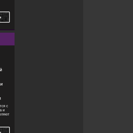
Ь
РЫ
,
УЖАСЫ
Й
ЛИ
И
тся с
а и
пляют
Ь