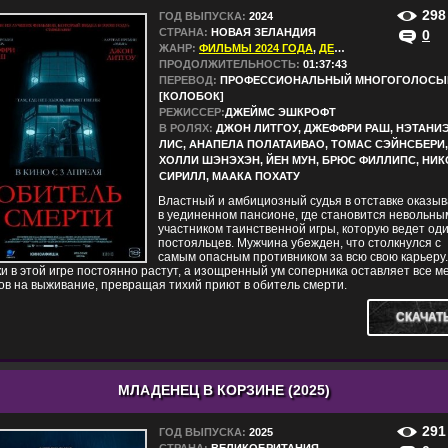
298
ГОД ВЫПУСКА:
2024
СТРАНА:
НОВАЯ ЗЕЛАНДИЯ
0
ЖАНР:
ФИЛЬМЫ 2024 ГОДА
,
ДЕТЕКТИВЫ
,
ТРИЛЛЕ
ПРОДОЛЖИТЕЛЬНОСТЬ:
01:37:43
ПЕРЕВОД:
ПРОФЕССИОНАЛЬНЫЙ МНОГОГОЛОСЫ
[КОЛОБОК]
РЕЖИССЕР:
ДЖЕЙМС ЭШКРОФТ
В РОЛЯХ:
ДЖОН ЛИТГОУ, ДЖЕФФРИ РАШ, НЭТАНИ
ЛИС, АНАПЕЛА ПОЛАТАИВАО, ТОМАС СЭЙНСБЕРИ,
ХОЛЛИ ШЭНЭХЭН, ЙЕН МУН, БРЮС ФИЛЛИПС, НИ
СИРИЛЛ, МААКА ПОХАТУ
Властный и амбициозный судья в отставке оказы
в уединенном пансионе, где становится невольны
участником таинственной игры, которую ведет оди
постояльцев. Мужчина убежден, что столкнулся с
самым опасным противником за всю свою карьеру.
и в этой игре постоянно растут, а изощренный ум соперника оставляет все 
в на выживание, превращая тихий приют в обитель смерти.
СКАЧАТ
МЛАДЕНЕЦ В КОРЗИНЕ (2025)
291
ГОД ВЫПУСКА:
2025