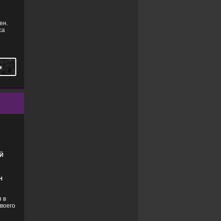
ен.
са
Ь
ФАНТАСТИКА
Й
Н
 в
воего
.