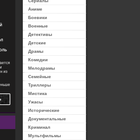
Сериалы
Аниме
РЫ
,
УЖАСЫ
Боевики
Й
Военные
Детективы
ЭЛ
Детские
КОЛЬ
Драмы
Комедии
вается
м
Мелодрамы
н из
Семейные
меньше
Триллеры
Мистика
Ь
Ужасы
Исторические
Документальные
Криминал
Мультфильмы