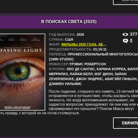
В ПОИСКАХ СВЕТА (2025)
377
ГОД ВЫПУСКА:
2025
СТРАНА:
США
0
ЖАНР:
ФИЛЬМЫ 2025 ГОДА
,
ДЕТЕКТИВЫ
,
ДРАМЫ
,
ПРОДОЛЖИТЕЛЬНОСТЬ:
01:15:11
ПЕРЕВОД:
ПРОФЕССИОНАЛЬНЫЙ МНОГОГОЛОСЫ
[1WIN STUDIO]
РЕЖИССЕР:
ТРЭВИС РОБЕРТСОН
В РОЛЯХ:
ЛЕО ДЕ САНТИС, КАРИНА КОРРЕА, БИЛЛ
МЕРРИЛИЗ, ЛАЙАМ БЕЛЛ, МЭГ ДИОН, SARAH
ZEVERSENUKE, ДЖОН ЭНДРЮС, АБИГЭЙЛ ГАНЬОН,
ДЭМИЕН УИЛЬЯМС
После падения, стершего его память, 13-летний 
отправляется в путешествие, чтобы раскрыть сво
личность. Но когда воспоминания всплывают, он
задается вопросом: принадлежат ли они ему или 
сформировал его прошлое? Поиски Макса могут
ть правду, с которой он не готов столкнуться.
СКАЧАТ