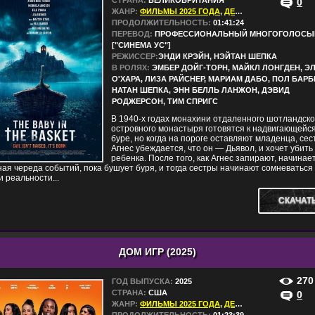
СТРАНА:
ВЕЛИКОБРИТАНИЯ
0
ЖАНР:
ФИЛЬМЫ 2025 ГОДА
,
ДЕТЕКТИВЫ
,
ДРАМЫ
,
ПРОДОЛЖИТЕЛЬНОСТЬ:
01:41:24
ПЕРЕВОД:
ПРОФЕССИОНАЛЬНЫЙ МНОГОГОЛОСЫ
["СИНЕМА УС"]
РЕЖИССЕР:
ЭНДИ КРЭЙН, НЭЙТАН ШЕПКА
В РОЛЯХ:
ЭМБЕР ДОЙГ-ТОРН, МАЙКЛ ЛОНГДЕН, Э
О'ХАРА, ЛИЗА РАЙСНЕР, МАРИАМ ДАБО, ПОЛ БАРБЕ
НАТАН ШЕПКА, ЭНН БЕЛЛЬ ЛАНЖОН, ДЭВИД
РОДЖЕРСОН, ТИМ СПРИГС
В 1940-х годах монахини отдаленного шотландско
островного монастыря готовятся к надвигающейс
буре, но когда на пороге оставляют младенца, сес
Агнес убеждается, что он — Дьявол, и хочет убить
ребенка. После того, как Агнес запирают, начинае
ая череда событий, пока бушует буря, и тогда сестры начинают сомневаться 
и реальности...
СКАЧАТ
ДОМ ИГР (2025)
270
ГОД ВЫПУСКА:
2025
СТРАНА:
США
0
ЖАНР:
ФИЛЬМЫ 2025 ГОДА
,
ДЕТЕКТИВЫ
,
ДРАМЫ
,