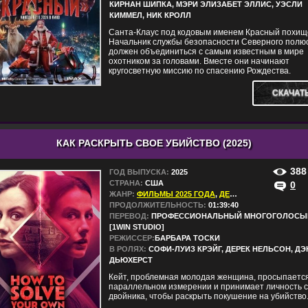
КИРНАН ШИПКА, МЭРИ ЭЛИЗАБЕТ ЭЛЛИС, УЭСЛИ
КИММЕЛ, НИК КРОЛЛ
Санта-Клаус под кодовым именем Красный похищ
Начальник службы безопасности Северного полю
должен объединиться с самым известным в мире
охотником за головами. Вместе они начинают
кругосветную миссию по спасению Рождества.
СКАЧАТ
КАК РАСКРЫТЬ СВОЕ УБИЙСТВО (2025)
388
ГОД ВЫПУСКА:
2025
СТРАНА:
США
0
ЖАНР:
ФИЛЬМЫ 2025 ГОДА
,
ДЕТЕКТИВЫ
,
ДРАМЫ
,
ПРОДОЛЖИТЕЛЬНОСТЬ:
01:39:40
ПЕРЕВОД:
ПРОФЕССИОНАЛЬНЫЙ МНОГОГОЛОСЫ
[1WIN STUDIO]
РЕЖИССЕР:
БАРБАРА ТОСКИ
В РОЛЯХ:
СОФИ-ЛУИЗ КРЭЙГ, ДЕРЕК НЕЛЬСОН, ДЭ
ДЬЮХЕРСТ
Кейт, проблемная молодая женщина, просыпается
параллельном измерении и принимает личность с
двойника, чтобы раскрыть покушение на убийство