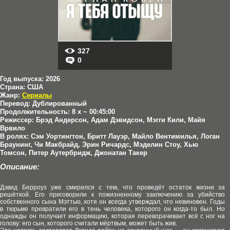
327
0
Год выпуска:
2026
Страна:
США
Жанр:
Сериалы
Перевод:
Дублированный
Продолжительность:
8 x ~ 00:45:00
Режиссер:
Брэд Андерсон, Адам Дэвидсон, Мэгги Кили, Майя
Врвило
В ролях:
Сэм Уортингтон, Бритт Лауэр, Майло Вентимилья, Логан
Браунинг, Чи Макбрайд, Эрин Ричардс, Мэделин Стоу, Хью
Томсон, Питер Аутербридж, Джонатан Такер
Описание:
Дэвид Берроуз уже смирился с тем, что проведёт остаток жизни за
решёткой. Его приговорили к пожизненному заключению за убийство
собственного сына Мэттью, хотя он всегда утверждал, что невиновен. Годы
в тюрьме превратили его в тень человека, которого он когда-то был. Но
однажды он получает информацию, которая переворачивает всё с ног на
голову: его сын, которого считали мёртвым, может быть жив.