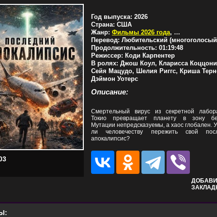
Год выпуска:
2026
Страна:
США
Жанр:
Фильмы 2026 года
,
Боевики
,
Ужа
Перевод:
Любительский (многоголосый
Продолжительность:
01:19:48
Режиссер:
Коди Карпентер
В ролях:
Джош Коул, Кларисса Коццони
Сейя Мацудо, Шелия Риггс, Криша Терн
Дэймон Уотерс
Описание:
Смертельный вирус из секретной лабор
Токио превращает планету в зону бе
Мутации непредсказуемы, а хаос глобален. 
ли человечеству пережить свой пос
апокалипсис?
03
ДОБАВИ
ЗАКЛАД
Ы: