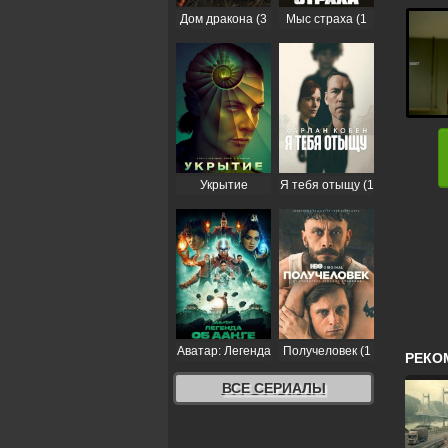
Дом дракона (3
Мыс страха (1
сезон)
сезон)
Укрытие
Я тебя отыщу (1
(Бункер) (3
сезон)
сезон)
Аватар: Легенда
Получеловек (1
РЕКО
об Аанге (2
сезон)
сезон)
ВСЕ СЕРИАЛЫ