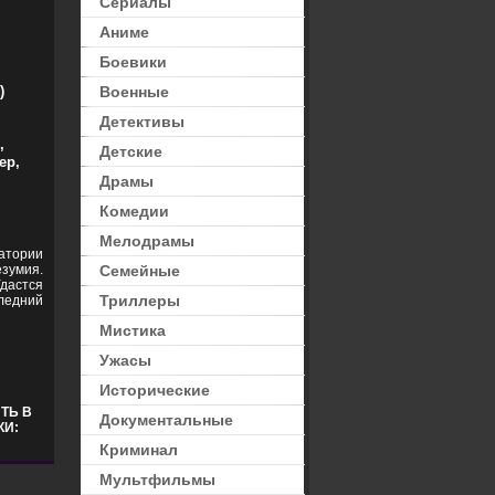
Сериалы
Аниме
Боевики
сы
,
Фантастика
)
Военные
Детективы
,
Детские
ер,
Драмы
Комедии
Мелодрамы
атории
зумия.
Семейные
Удастся
Триллеры
ледний
Мистика
Ужасы
Исторические
ТЬ В
Документальные
КИ:
Криминал
Мультфильмы