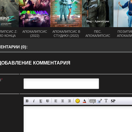
ЛИПСИС Z:
АПОКАЛИПСИС
АПОКАЛИПСИС В
ПЕС.
ПОЗИТИ
ЛО КОНЦА
(2022)
СТУДИЮ! (2022)
АПОКАЛИПСИС
АПОКАЛ
2024)
(2022)
(202
НТАРИИ (0):
ДОБАВЛЕНИЕ КОММЕНТАРИЯ
:
*