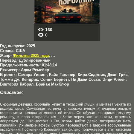
160
0
Год выпуска:
2025
Страна:
США
Жанр:
Фильмы 2025 года
,
Мелодрамы
,
Триллеры
,
Криминал
Перевод:
Дублированный
Продолжительность:
01:48:14
Режиссер:
Адам Ремейер
В ролях:
Самара Уивинг, Кайл Галлнер, Кира Седжвик, Джон Гриз,
Томми Дж. Кендрик, Сонни Бернетт, Пи Джей Соско, Энди Аллен,
Виктория Кабрал, Брайан МакКлюр
Описание:
Скромная девушка Кэролайн живет в техасской глуши и мечтает уехать из
родных мест. Случайная встреча с харизматичным и очаровательным
мошенником полностью меняет её жизнь. Он обучает её криминальному
ремеслу, и пара отправляется в бегах через южные штаты, стремясь
добраться до Юго-Востока США, чтобы найти давно потерянную мать
Кэролайн. Их мелкие аферы быстро перерастают в дерзкие вооруженные
ограбления. Постепенно Кэролайн так сильно погружается в этот опасный
мир, что грань между её истинной личностью и созданным криминальным