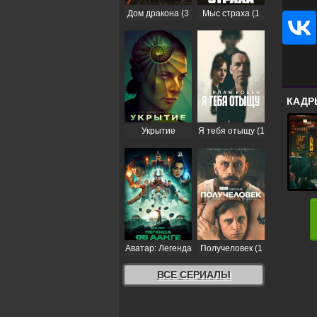
Дом дракона (3
Мыс страха (1
сезон)
сезон)
КАДР
Укрытие
Я тебя отыщу (1
(Бункер) (3
сезон)
сезон)
Аватар: Легенда
Получеловек (1
об Аанге (2
сезон)
сезон)
ВСЕ СЕРИАЛЫ