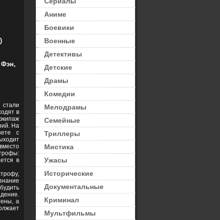
Сериалы
Аниме
Боевики
иключения
,
Фантастика
)
Военные
Детективы
 Фэн,
Детские
Драмы
Комедии
 стали
Мелодрамы
одят в
 экипаж
Семейные
ний. На
нете с
Триллеры
выходит
вместо
Мистика
трофы:
Ужасы
ется в
Исторические
трофу,
ознание
Документальные
збудить
дение.
Криминал
тены, а
должает
Мультфильмы