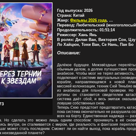
Год выпуска:
2026
Страна:
Китай
Жанр:
Фильмы 2026 года
,
Комедии
,
Пр
Перевод:
Любительский (многоголосый
Продолжительность:
01:51:14
Режиссер:
Хань Янь
В ролях:
Дилан Ван, Виктория Сон, Цзу
Ло Хайцюн, Тони Ван, Се Нань, Пан Бо
Описание:
Далёкое будущее. Межзвёздные перелёты
обычным делом, а долгие путешествия прох
анабиозе. Чтобы мозг не терял активность,
подключают к системе виртуальных сновиде
корабле, направляющемся к новой пла
миссией колонизации, техник Сюй Тяньбяо 
из анабиоза для плановой проверки. Но 
рутины он становится свидетелем катас
система даёт сбой, и весь экипаж оказыва
ловушке собственных снов.
73
Теперь Сюю предстоит предотвратить катас
пока система окончательно не разрушила с
всех на борту. Единственная надежда — ра
а. Но сделать это можно лишь одним способом: проникнуть в её снови
ись внутри, он сталкивается с миром, где реальность и фантазия перепле
шаг может стать последним. Сможет ли он найти выход, пока корабль про
 к неизведанной планете?