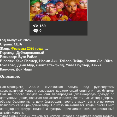
159
0
Год выпуска:
2026
Страна:
США
Жанр:
Фильмы 2026 года
,
Комедии
,
Фантастика
,
Фентези
Перевод:
Дублированный
Режиссер:
Бутс Райли
В ролях:
Кеке Палмер, Наоми Аки, Тейлор Пейдж, Поппи Лю, Эйса
Гонсалес, Деми Мур, Лакит Стэнфилд, Уилл Поултер, Ханна
Калуэлл, Дон Чидл
Описание:
Сан-Франциско, 2020-е. «Бархатная банда» под руководством
харизматичной Корветт совершает дерзкие ограбления элитных бутиков.
Они не просто воруют — они перепродают дизайнерскую одежду по
доступным ценам, называя это актом справедливости. Их методы дерзки,
образы безупречны, а цели благородны: вернуть моду тем, кто не может
позволить себе брендовые вещи. Но их жизнь меняется, когда Кристи Смит,
легендарная фигура модной индустрии, присваивает себе оригинальный
дизайн Корветт.
Украденный дизайн становится искрой, которая разжигает пламя модной