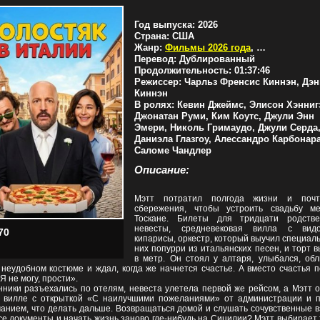
Год выпуска:
2026
Страна:
США
Жанр:
Фильмы 2026 года
,
Комедии
,
Ме
Перевод:
Дублированный
Продолжительность:
01:37:46
Режиссер:
Чарльз Френсис Киннэн, Дэн
Киннэн
В ролях:
Кевин Джеймс, Элисон Хэнниг
Джонатан Руми, Ким Коутс, Джули Энн
Эмери, Николь Гримаудо, Джули Серда
Даниэла Глазгоу, Алессандро Карбонара
Саломе Чандлер
Описание:
Мэтт потратил полгода жизни и поч
сбережения, чтобы устроить свадьбу м
Тоскане. Билеты для тридцати родстве
невесты, средневековая вилла с ви
70
кипарисы, оркестр, который выучил специал
них попурри из итальянских песен, и торт 
в метр. Он стоял у алтаря, улыбался, обл
 неудобном костюме и ждал, когда же начнется счастье. А вместо счастья 
Я не могу, прости».
нники разъехались по отелям, невеста улетела первой же рейсом, а Мэтт 
 вилле с открыткой «С наилучшими пожеланиями» от администрации и 
анием, что делать дальше. Возвращаться домой и слушать сочувственные 
се документы и начать жизнь заново где-нибудь на Сицилии? Мэтт выбирает