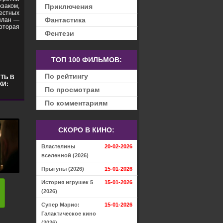
кзаком,
Приключения
естных
Фантастика
 план —
которая
Фентези
ТОП 100 ФИЛЬМОВ:
По рейтингу
ТЬ В
КИ:
По просмотрам
По комментариям
СКОРО В КИНО:
Властелины
20-02-2026
вселенной (2026)
Прыгуны (2026)
15-01-2026
История игрушек 5
15-01-2026
(2026)
Супер Марио:
15-01-2026
Галактическое кино
(2026)