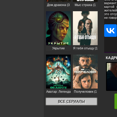
вариант
Дом дракона (3
Мыс страха (1
картой 
сезон)
сезон)
жителей
это отс
не говор
Укрытие
Я тебя отыщу (1
(Бункер) (3
сезон)
КАДР
сезон)
Аватар: Легенда
Получеловек (1
об Аанге (2
сезон)
сезон)
ВСЕ СЕРИАЛЫ