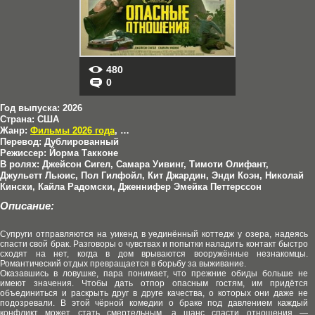
480
0
Год выпуска:
2026
Страна:
США
Жанр:
Фильмы 2026 года
,
Боевики
,
Комедии
,
Триллеры
Перевод:
Дублированный
Режиссер:
Йорма Такконе
В ролях:
Джейсон Сигел, Самара Уивинг, Тимоти Олифант,
Джульетт Льюис, Пол Гилфойл, Кит Джардин, Энди Коэн, Николай
Кински, Кайла Радомски, Дженнифер Эмейка Петтерссон
Описание:
Супруги отправляются на уикенд в уединённый коттедж у озера, надеясь
спасти свой брак. Разговоры о чувствах и попытки наладить контакт быстро
сходят на нет, когда в дом врываются вооружённые незнакомцы.
Романтический отдых превращается в борьбу за выживание.
Оказавшись в ловушке, пара понимает, что прежние обиды больше не
имеют значения. Чтобы дать отпор опасным гостям, им придётся
объединиться и раскрыть друг в друге качества, о которых они даже не
подозревали. В этой чёрной комедии о браке под давлением каждый
конфликт может стать смертельным, а шанс спасти отношения —