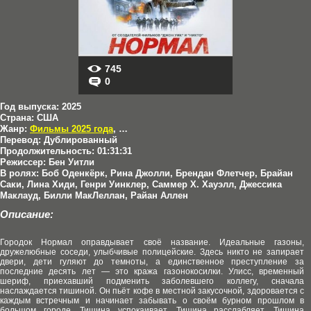
745
0
Год выпуска:
2025
Страна:
США
Жанр:
Фильмы 2025 года
,
Боевики
,
Триллеры
,
Криминал
Перевод:
Дублированный
Продолжительность:
01:31:31
Режиссер:
Бен Уитли
В ролях:
Боб Оденкёрк, Рина Джолли, Брендан Флетчер, Брайан
Саки, Лина Хиди, Генри Уинклер, Саммер Х. Хауэлл, Джессика
Маклауд, Билли МакЛеллан, Райан Аллен
Описание:
Городок Нормал оправдывает своё название. Идеальные газоны,
дружелюбные соседи, улыбчивые полицейские. Здесь никто не запирает
двери, дети гуляют до темноты, а единственное преступление за
последние десять лет — это кража газонокосилки. Улисс, временный
шериф, приехавший подменить заболевшего коллегу, сначала
наслаждается тишиной. Он пьёт кофе в местной закусочной, здоровается с
каждым встречным и начинает забывать о своём бурном прошлом в
большом городе. Тишина успокаивает. Тишина расслабляет. Тишина