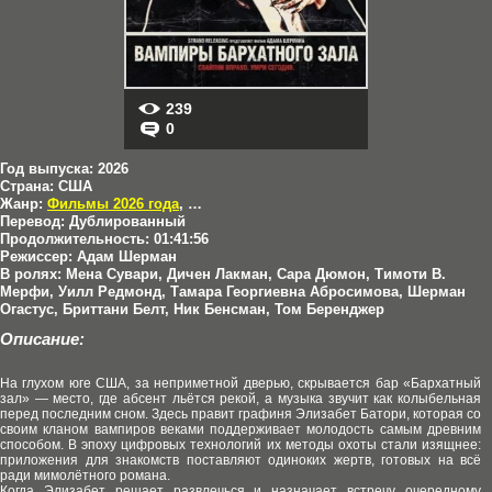
239
0
Год выпуска:
2026
Страна:
США
Жанр:
Фильмы 2026 года
,
Комедии
,
Ужасы
Перевод:
Дублированный
Продолжительность:
01:41:56
Режиссер:
Адам Шерман
В ролях:
Мена Сувари, Дичен Лакман, Сара Дюмон, Тимоти В.
Мерфи, Уилл Редмонд, Тамара Георгиевна Абросимова, Шерман
Огастус, Бриттани Белт, Ник Бенсман, Том Беренджер
Описание:
На глухом юге США, за неприметной дверью, скрывается бар «Бархатный
зал» — место, где абсент льётся рекой, а музыка звучит как колыбельная
перед последним сном. Здесь правит графиня Элизабет Батори, которая со
своим кланом вампиров веками поддерживает молодость самым древним
способом. В эпоху цифровых технологий их методы охоты стали изящнее:
приложения для знакомств поставляют одиноких жертв, готовых на всё
ради мимолётного романа.
Когда Элизабет решает развлечься и назначает встречу очередному