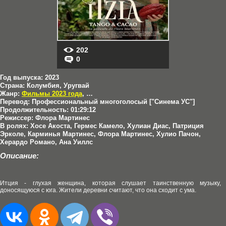
202
0
Год выпуска:
2023
Страна:
Колумбия, Уругвай
Жанр:
Фильмы 2023 года
,
Драмы
,
Фантастика
Перевод:
Профессиональный многоголосый ["Синема УС"]
Продолжительность:
01:29:12
Режиссер:
Флора Мартинес
В ролях:
Хосе Акоста, Гермес Камело, Хулиан Диас, Патриция
Эрколе, Карминья Мартинес, Флора Мартинес, Хулио Пачон,
Херардо Романо, Ана Уиллс
Описание:
Итция - глухая женщина, которая слушает таинственную музыку,
доносящуюся с юга. Жители деревни считают, что она сходит с ума.