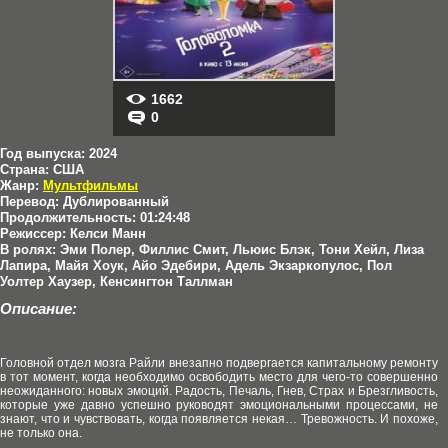
1662
0
Год выпуска:
2024
Страна:
США
Жанр:
Мультфильмы
Перевод:
Дублированный
Продолжительность:
01:24:48
Режиссер:
Келси Манн
В ролях:
Эми Полер, Филлис Смит, Льюис Блэк, Тони Хейл, Лиза
Лапира, Майя Хоук, Айо Эдебири, Адель Экзаркопулос, Пол
Уолтер Хаузер, Кенсингтон Таллман
Описание:
Головной отдел мозга Райли внезапно подвергается капитальному ремонту
в тот момент, когда необходимо освободить место для чего-то совершенно
неожиданного: новых эмоций. Радость, Печаль, Гнев, Страх и Брезгливость,
которые уже давно успешно руководят эмоциональными процессами, не
знают, что и чувствовать, когда появляется некая… Тревожность. И похоже,
не только она.