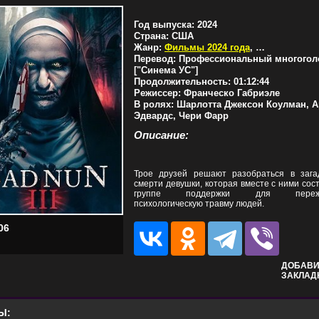
Год выпуска:
2024
Страна:
США
Жанр:
Фильмы 2024 года
,
Ужасы
Перевод:
Профессиональный многогол
["Синема УС"]
Продолжительность:
01:12:44
Режиссер:
Франческо Габриэле
В ролях:
Шарлотта Джексон Коулман, А
Эдвардс, Чери Фарр
Описание:
Трое друзей решают разобраться в зага
смерти девушки, которая вместе с ними сос
группе поддержки для переж
психологическую травму людей.
06
ДОБАВИ
ЗАКЛАД
Ы: