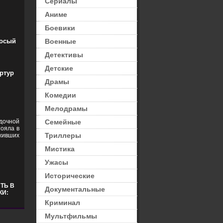
Сериалы
Аниме
Боевики
осый
Военные
Детективы
Детские
ртур
Драмы
Комедии
Мелодрамы
дочной
Семейные
тояла в
Триллеры
ивших
Мистика
Ужасы
Исторические
ТЬ В
Документальные
КИ:
Криминал
Мультфильмы