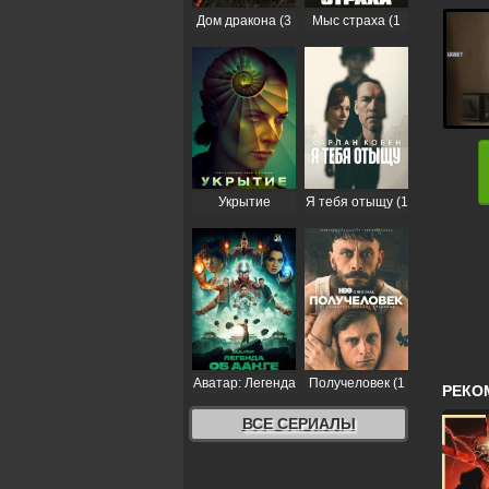
Дом дракона (3
Мыс страха (1
сезон)
сезон)
Укрытие
Я тебя отыщу (1
(Бункер) (3
сезон)
сезон)
Аватар: Легенда
Получеловек (1
РЕКО
об Аанге (2
сезон)
сезон)
ВСЕ СЕРИАЛЫ