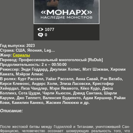
1077
0
Год выпуска:
2023
Страна:
США, Япония, Legendary Television, Safehouse Pictures, Toho Company
Жанр:
Сериалы
Перевод:
Профессиональный многоголосый [RuDub]
Продолжительность:
2 x ~ 00:50:00
Режиссер:
Энди Годдард, Джулиан Холмс, Мэтт Шэкман, Хироми
Камата, Мэйрзи Алмас
В ролях:
Курт Расселл, Уайат Расселл, Анна Савай, Рэн Ватабэ,
Кирси Клемонс, Андерс Холм, Элиза Ласовски, Кристофер
Хейердал, Лиза Чандлер, Мэри Ямамото, Кёко Кудо, Джош
Коллинз, Сота Цудзи, Чарли Хьюсон, Дэвид Сантана, Шарли
Каруми, Джо Типпетт, Валенсия Будиянто, Адам Киршнер, Райан
Кови, Камилин Канеко, Жасмин Люкюкю и др.
Описание:
После жестокой битвы между Годзиллой и Титанами, уничтожившей Сан-
Франциско, человечество осознает шокирующую реальность того, что