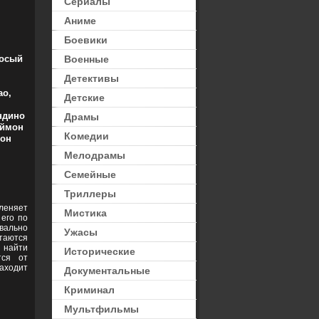
Сериалы
Аниме
Боевики
осый
Военные
Детективы
ао,
Детские
ндино
Драмы
аймон
Комедии
Шон
Мелодрамы
Семейные
Триллеры
леняет
Мистика
 его по
квально
Ужасы
таются
 найти
Исторические
тся от
аходит
Документальные
Криминал
Мультфильмы