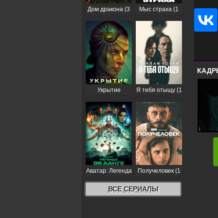
Дом дракона (3
Мыс страха (1
сезон)
сезон)
КАДР
Укрытие
Я тебя отыщу (1
(Бункер) (3
сезон)
сезон)
Аватар: Легенда
Получеловек (1
об Аанге (2
сезон)
сезон)
ВСЕ СЕРИАЛЫ