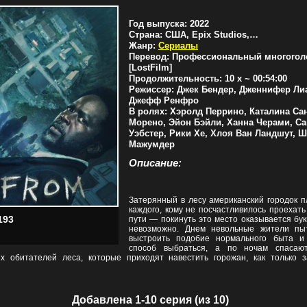
Год выпуска:
2022
Страна:
США, Epix Studios, MGM International TV Distribution, MGM Television, Midnight Radio, Russo Brothers
Жанр:
Сериалы
Перевод:
Профессиональный многогол
[LostFilm]
Продолжительность:
10 x ~ 00:54:00
Режиссер:
Джек Бендер, Дженнифер Ли
Джефф Ренфро
В ролях:
Хэролд Перрино, Каталина Са
Морено, Эйон Бэйли, Ханна Черами, С
Уэбстер, Рики Хе, Хлоя Ван Ландшут, 
Мажумдер
Описание:
Затерянный в лесу американский городок п
каждого, кому не посчастливилось проехать
193
пути — покинуть это место оказывается бу
невозможно. Днем невольные жители пы
выстроить подобие нормального быта и
способ выбраться, а по ночам спасаю
х обитателей леса, которые приходят навестить горожан, как только з
Добавлена 1-10 серия (из 10)