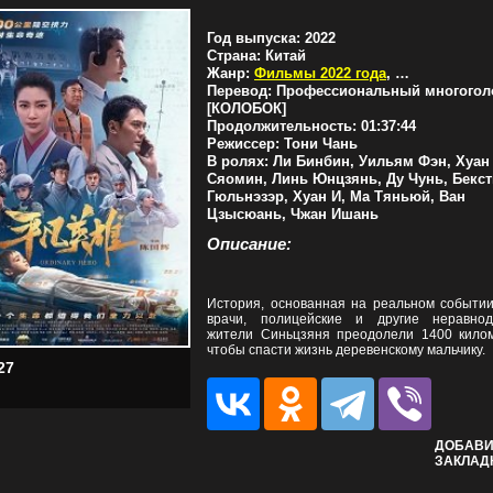
Год выпуска:
2022
Страна:
Китай
Жанр:
Фильмы 2022 года
,
Драмы
Перевод:
Профессиональный многогол
[КОЛОБОК]
Продолжительность:
01:37:44
Режиссер:
Тони Чань
В ролях:
Ли Бинбин, Уильям Фэн, Хуан
Сяомин, Линь Юнцзянь, Ду Чунь, Бекс
Гюльнэзэр, Хуан И, Ма Тяньюй, Ван
Цзысюань, Чжан Ишань
Описание:
История, основанная на реальном событии,
врачи, полицейские и другие неравно
жители Синьцзяня преодолели 1400 килом
чтобы спасти жизнь деревенскому мальчику.
27
ДОБАВИ
ЗАКЛАД