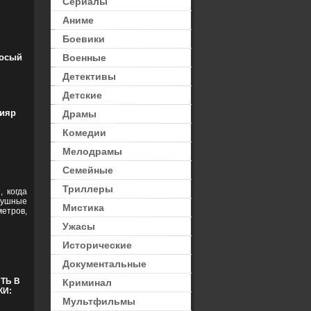
Сериалы
Аниме
Боевики
осый
Военные
Детективы
Детские
тияр
Драмы
Комедии
Мелодрамы
Семейные
Триллеры
 когда
душные
Мистика
етров,
Ужасы
Исторические
Документальные
ТЬ В
Криминал
КИ:
Мультфильмы