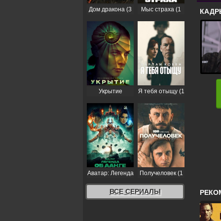
Дом дракона (3
Мыс страха (1
КАДР
сезон)
сезон)
Укрытие
Я тебя отыщу (1
(Бункер) (3
сезон)
сезон)
Аватар: Легенда
Получеловек (1
об Аанге (2
сезон)
сезон)
ВСЕ СЕРИАЛЫ
РЕКО