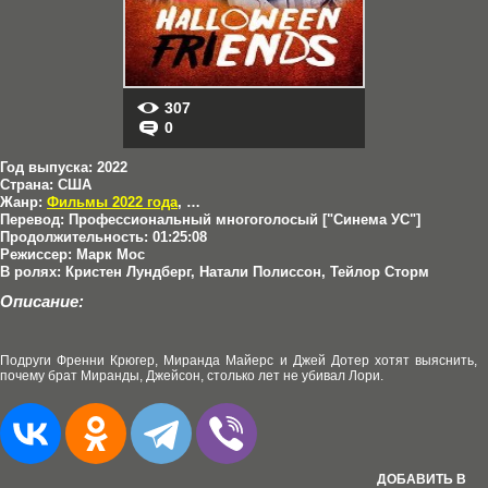
307
0
Год выпуска:
2022
Страна:
США
Жанр:
Фильмы 2022 года
,
Комедии
Перевод:
Профессиональный многоголосый ["Синема УС"]
Продолжительность:
01:25:08
Режиссер:
Марк Мос
В ролях:
Кристен Лундберг, Натали Полиссон, Тейлор Сторм
Описание:
Подруги Френни Крюгер, Миранда Майерс и Джей Дотер хотят выяснить,
почему брат Миранды, Джейсон, столько лет не убивал Лори.
ДОБАВИТЬ В