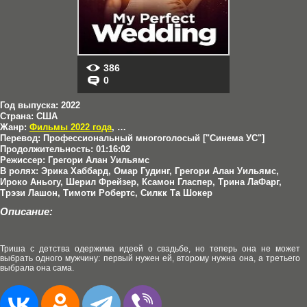
386
0
Год выпуска:
2022
Страна:
США
Жанр:
Фильмы 2022 года
,
Драмы
,
Мелодрамы
Перевод:
Профессиональный многоголосый ["Синема УС"]
Продолжительность:
01:16:02
Режиссер:
Грегори Алан Уильямс
В ролях:
Эрика Хаббард, Омар Гудинг, Грегори Алан Уильямс,
Ироко Аньогу, Шерил Фрейзер, Ксамон Гласпер, Трина ЛаФарг,
Трэзи Лашон, Тимоти Робертс, Силкк Та Шокер
Описание:
Триша с детства одержима идеей о свадьбе, но теперь она не может
выбрать одного мужчину: первый нужен ей, второму нужна она, а третьего
выбрала она сама.