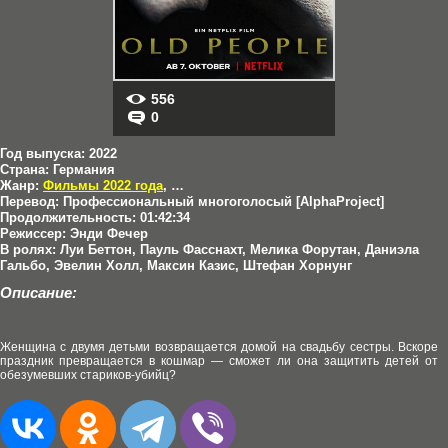
556
0
Год выпуска:
2022
Страна:
Германия
Жанр:
Фильмы 2022 года
,
Ужасы
Перевод:
Профессиональный многоголосый [AlphaProject]
Продолжительность:
01:42:34
Режиссер:
Энди Фечер
В ролях:
Луи Беттон, Пауль Фасснахт, Мелика Форутан, Даниэла
Гальбо, Эвелин Холл, Максин Казис, Штефан Хорнунг
Описание:
Женщина с двумя детьми возвращается домой на свадьбу сестры. Вскоре
праздник превращается в кошмар — сможет ли она защитить детей от
обезумевших стариков-убийц?