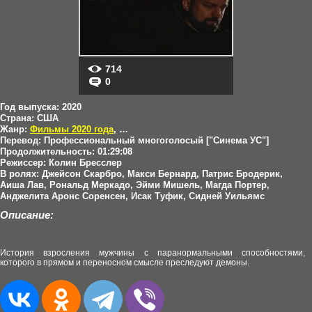
714
0
Год выпуска:
2020
Страна:
США
Жанр:
Фильмы 2020 года
,
Ужасы
Перевод:
Профессиональный многоголосый ["Синема УС"]
Продолжительность:
01:29:08
Режиссер:
Колин Бресслер
В ролях:
Джейсон Скарбро, Макси Бернард, Патрис Бродерик,
Аиша Лав, Рональд Меркадо, Эйми Мишель, Магда Портер,
Анджелита Аронс Соренсен, Исак Туфик, Сидней Уильямс
Описание:
История взросления мужчины с паранормальными способностями,
которого в прямом и переносном смысле преследуют демоны.